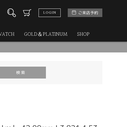
LOGIN
ご来店予約
WATCH
GOLD＆PLATINUM
SHOP