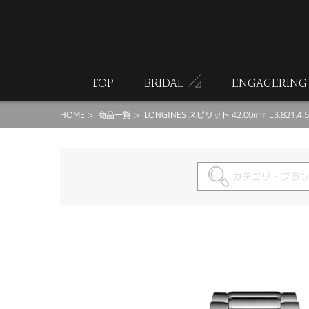
ート
TOP
BRIDAL
ENGAGERING
HOME
商品一覧
LONGINES スピリット 42.00mm L3.821.4.5