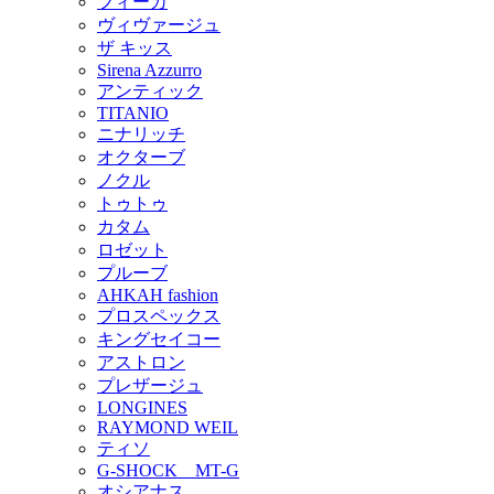
フィーカ
ヴィヴァージュ
ザ キッス
Sirena Azzurro
アンティック
TITANIO
ニナリッチ
オクターブ
ノクル
トゥトゥ
カタム
ロゼット
プルーブ
AHKAH fashion
プロスペックス
キングセイコー
アストロン
プレザージュ
LONGINES
RAYMOND WEIL
ティソ
G-SHOCK MT-G
オシアナス