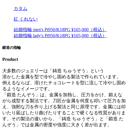
カタム
紅 くれない
結婚指輪 men's Pt950/K18PG ¥165,000（税込）
結婚指輪 lady's Pt950/K18PG ¥165,000（税込）
鍛造の指輪
Product
大多数のジュエリーは「鋳造 ちゅうぞう」という
溶かした金属を型で冷やし固める製法で作られています。
例えるならば、溶けたチョコレートを型に流して冷やし固め
るようなイメージです。
「鍛造 たんぞう」は、金属を加熱し、圧力をかけ、鍛えな
がら成型する製法です。刀匠が金属を何度も叩いて圧力を加
え、強靭な刀を作り上げる製法と同じ原理です。金属には叩
いたり延ばしたり曲げたりすることで硬くなる性質がありま
す。その製法の違いから、「鋳造 ちゅうぞう」と「鍛造 た
んぞう」では金属の密度や強度に大きく差が出ます。