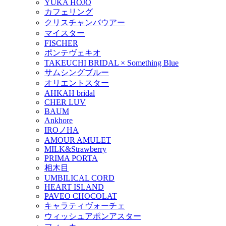
YUKA HOJO
カフェリング
クリスチャンバウアー
マイスター
FISCHER
ポンテヴェキオ
TAKEUCHI BRIDAL × Something Blue
サムシングブルー
オリエントスター
AHKAH bridal
CHER LUV
BAUM
Ankhore
IROノHA
AMOUR AMULET
MILK&Strawberry
PRIMA PORTA
相木目
UMBILICAL CORD
HEART ISLAND
PAVEO CHOCOLAT
キャラティヴォーチェ
ウィッシュアポンアスター