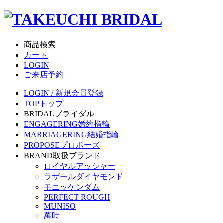
商品検索
カート
LOGIN
ご来店予約
LOGIN / 新規会員登録
TOP
トップ
BRIDAL
ブライダル
ENGAGERING
婚約指輪
MARRIAGERING
結婚指輪
PROPOSE
プロポーズ
BRAND
取扱ブランド
ロイヤルアッシャー
ラザールダイヤモンド
モニッケンダム
PERFECT ROUGH
MUNISO
萬時