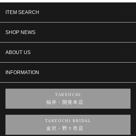
ITEM SEARCH
婚約指輪
SHOP NEWS
結婚指輪
TAKEUCHI BRIDAL金沢本店情報
ABOUT US
セットリング
商品一覧
会社概要
INFORMATION
婚約ネックレス
ブランドリスト
店舗情報
ご来店予約
TAKEUCHI
福井・開発本店
金・プラチナのお取引
金澤指輪工房｜手作りペアリング
お客様の声
特定商取引に関する表記
TAKEUCHI BRIDAL
金沢・野々市店
金澤指輪工房｜手作り結婚指輪 and 婚約指輪
お問い合わせ
プライバシーポリシー