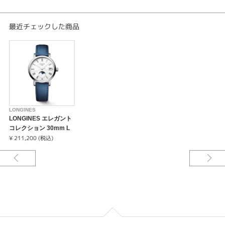
品質は、製品のみならず、今や有名となったロンジンが掲げるスローガン、
「エレガンスは生き方に現れる - Elegance is an attitude」からも分かりま
す。「ロンジン エレガント コレクション」は、ロンジンを代表するクラシ
最近チェックした商品
ックなデザインと洗練されたラインを忠実に表現しています。
LONGINES
LONGINES エレガント
コレクション 30mm L
4.330.4.11.2
¥ 211,200 (税込)