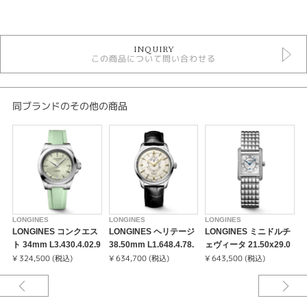
カテゴリ
時計
INQUIRY
メンズ 腕時計
この商品について問い合わせる
メンズウォッチ
5気圧防水以下
クォーツ
革ベルト
同ブランドのその他の商品
白文字盤
LONGINES
性別
メンズ
腕時計
LONGINES
LONGINES
LONGINES
L
LONGINES コンクエス
LONGINES ヘリテージ
LONGINES ミニドルチ
LONGINES
ト 34mm L3.430.4.02.9
38.50mm L1.648.4.78.
ェヴィータ 21.50x29.0
3
¥ 324,500 (税込)
2
¥ 634,700 (税込)
0mm L5.200.0.75.6
¥ 643,500 (税込)
2
¥
紹介文
ロンジンは創業当初から、常にエレガンスを追求してきました。この優れた