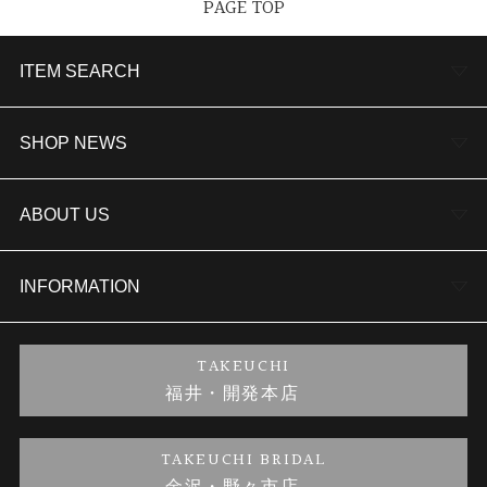
PAGE TOP
ITEM SEARCH
婚約指輪
SHOP NEWS
結婚指輪
TAKEUCHI BRIDAL金沢本店情報
ABOUT US
セットリング
商品一覧
会社概要
INFORMATION
婚約ネックレス
ブランドリスト
店舗情報
ご来店予約
TAKEUCHI
福井・開発本店
金・プラチナのお取引
金澤指輪工房｜手作りペアリング
お客様の声
特定商取引に関する表記
TAKEUCHI BRIDAL
金澤指輪工房｜手作り結婚指輪 and 婚約指輪