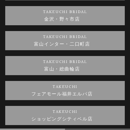
金澤指輪工房｜手作りペアリング
お客様の声
特定商取引に関する表記
TAKEUCHI BRIDAL
金沢・野々市店
金澤指輪工房｜手作り結婚指輪 and 婚約指輪
お問い合わせ
プライバシーポリシー
TAKEUCHI BRIDAL
金澤指輪工房｜手作り婚約指輪プロポーズプラン
富山インター・二口町店
TAKEUCHI BRIDAL
富山・総曲輪店
TAKEUCHI
フェアモール福井エルパ店
TAKEUCHI
ショッピングシティベル店