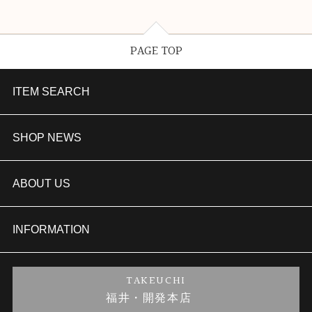
PAGE TOP
ITEM SEARCH
婚約指輪
SHOP NEWS
結婚指輪
TAKEUCHI BRIDAL金沢本店情報
ABOUT US
セットリング
商品一覧
会社概要
INFORMATION
婚約ネックレス
ブランドリスト
店舗情報
ご来店予約
TAKEUCHI
福井・開発本店
金・プラチナのお取引