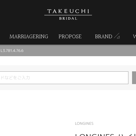
MARRIAGERING
PROPOSE
BRAND
.781.4.76.6
LONGINES