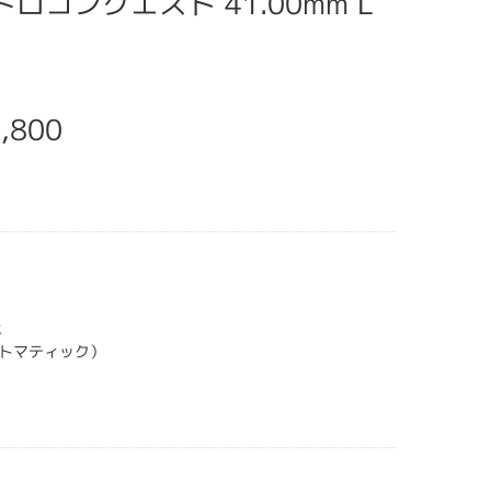
イドロコンクエスト 41.00mm L
,800
上
トマティック）