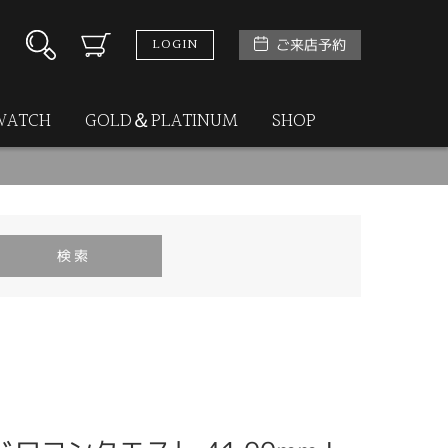
LOGIN
ご来店予約
WATCH
GOLD＆PLATINUM
SHOP