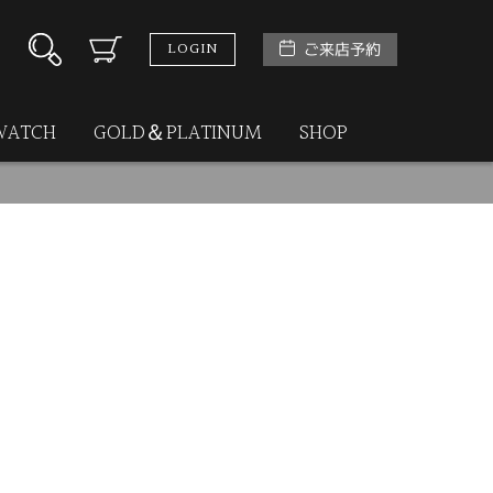
LOGIN
ご来店予約
WATCH
GOLD＆PLATINUM
SHOP