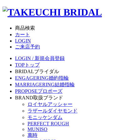
商品検索
カート
LOGIN
ご来店予約
LOGIN / 新規会員登録
TOP
トップ
BRIDAL
ブライダル
ENGAGERING
婚約指輪
MARRIAGERING
結婚指輪
PROPOSE
プロポーズ
BRAND
取扱ブランド
ロイヤルアッシャー
ラザールダイヤモンド
モニッケンダム
PERFECT ROUGH
MUNISO
萬時