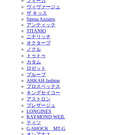
フィーカ
ヴィヴァージュ
ザ キッス
Sirena Azzurro
アンティック
TITANIO
ニナリッチ
オクターブ
ノクル
トゥトゥ
カタム
ロゼット
プルーブ
AHKAH fashion
プロスペックス
キングセイコー
アストロン
プレザージュ
LONGINES
RAYMOND WEIL
ティソ
G-SHOCK MT-G
オシアナス