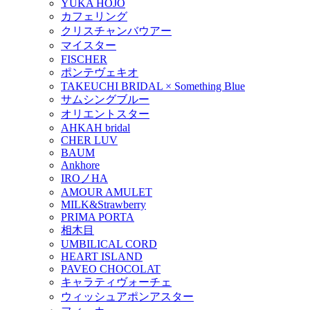
YUKA HOJO
カフェリング
クリスチャンバウアー
マイスター
FISCHER
ポンテヴェキオ
TAKEUCHI BRIDAL × Something Blue
サムシングブルー
オリエントスター
AHKAH bridal
CHER LUV
BAUM
Ankhore
IROノHA
AMOUR AMULET
MILK&Strawberry
PRIMA PORTA
相木目
UMBILICAL CORD
HEART ISLAND
PAVEO CHOCOLAT
キャラティヴォーチェ
ウィッシュアポンアスター