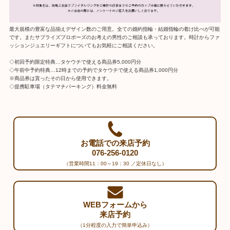
最大規模の豊富な品揃えデザイン数のご用意。全ての婚約指輪・結婚指輪の着け比べが可能
です。またサプライズプロポーズのお考えの男性のご相談も承っております。時計からファ
ッションジュエリーギフトについてもお気軽にご相談ください。
◇初回予約限定特典…タケウチで使える商品券5,000円分
◇午前中予約特典…12時までの予約でタケウチで使える商品券1,000円分
※商品券は貰ったその日から使用できます。
◇提携駐車場（タテマチパーキング）料金無料
お電話での来店予約
076-256-0120
（営業時間11：00～19：30 ／定休日なし）
WEBフォームから
来店予約
（1分程度の入力で簡単申込み）