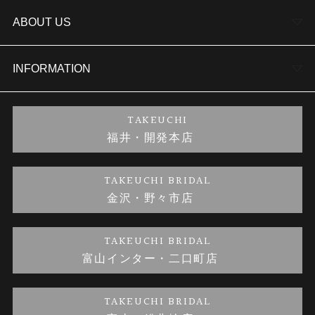
結婚指輪
TAKEUCHI BRIDAL金沢本店情報
ABOUT US
セットリング
商品一覧
会社概要
INFORMATION
婚約ネックレス
ブランドリスト
店舗情報
ご来店予約
TAKEUCHI
福井・開発本店
金・プラチナのお取引
金澤指輪工房｜手作りペアリング
お客様の声
特定商取引に関する表記
TAKEUCHI BRIDAL
金沢・野々市店
金澤指輪工房｜手作り結婚指輪 and 婚約指輪
お問い合わせ
プライバシーポリシー
TAKEUCHI BRIDAL
金澤指輪工房｜手作り婚約指輪プロポーズプラン
富山インター・二口町店
TAKEUCHI BRIDAL