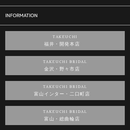
セットリング
商品一覧
会社概要
INFORMATION
婚約ネックレス
ブランドリスト
店舗情報
ご来店予約
TAKEUCHI
福井・開発本店
金・プラチナのお取引
金澤指輪工房｜手作りペアリング
お客様の声
特定商取引に関する表記
TAKEUCHI BRIDAL
金沢・野々市店
金澤指輪工房｜手作り結婚指輪 and 婚約指輪
お問い合わせ
プライバシーポリシー
TAKEUCHI BRIDAL
金澤指輪工房｜手作り婚約指輪プロポーズプラン
富山インター・二口町店
TAKEUCHI BRIDAL
富山・総曲輪店