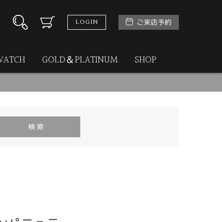
LOGIN
ご来店予約
WATCH
GOLD＆PLATINUM
SHOP