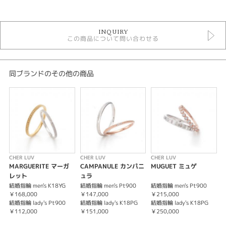
カテゴリ
セットリング
INQUIRY
セットリング アンティーク
この商品について問い合わせる
シェールラブ
シェールラブ ＞ セットリング
デザイン
同ブランドのその他の商品
セットリング アンティーク
テイスト
セットリング アンティーク
性別
CHER LUV
CHER LUV
CHER LUV
C
MARGUERITE マーガ
CAMPANULE カンパニ
MUGUET ミュゲ
L
レディース
レット
ュラ
メンズ
結婚指輪 men's K18YG
結婚指輪 men's Pt900
結婚指輪 men's Pt900
婚
￥168,000
￥147,000
￥215,000
結婚指輪 lady's Pt900
結婚指輪 lady's K18PG
結婚指輪 lady's K18PG
紹介文
￥112,000
￥151,000
￥250,000
CHER LUV【MARGUERITE】マーガレット -真実の愛-