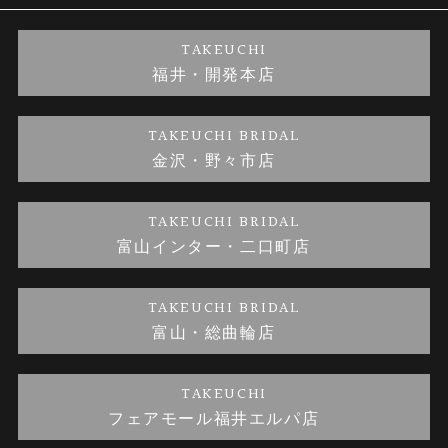
婚約ネックレス
ブランドリスト
店舗情報
ご来店予約
TAKEUCHI
福井・開発本店
金・プラチナのお取引
金澤指輪工房｜手作りペアリング
お客様の声
特定商取引に関する表記
TAKEUCHI BRIDAL
金沢・野々市店
金澤指輪工房｜手作り結婚指輪 and 婚約指輪
お問い合わせ
プライバシーポリシー
TAKEUCHI BRIDAL
金澤指輪工房｜手作り婚約指輪プロポーズプラン
富山インター・二口町店
TAKEUCHI BRIDAL
富山・総曲輪店
TAKEUCHI
フェアモール福井エルパ店