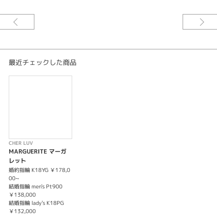
花ことば『真実の愛』愛ことば『これからも ずっと一緒にいたいと』ミル打
ちで構成されたアンティーク感のある婚約指輪と結婚指輪のセットリング。
華奢なデザインがカジュアルで着けやすい。
※価格は税込みになります。
※センターダイヤモンドの価格は含まれません。
最近チェックした商品
CHER LUV
MARGUERITE マーガ
レット
婚約指輪 K18YG ￥178,0
00~
結婚指輪 men's Pt900
￥138,000
結婚指輪 lady's K18PG
￥132,000