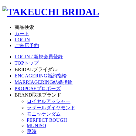
商品検索
カート
LOGIN
ご来店予約
LOGIN / 新規会員登録
TOP
トップ
BRIDAL
ブライダル
ENGAGERING
婚約指輪
MARRIAGERING
結婚指輪
PROPOSE
プロポーズ
BRAND
取扱ブランド
ロイヤルアッシャー
ラザールダイヤモンド
モニッケンダム
PERFECT ROUGH
MUNISO
萬時