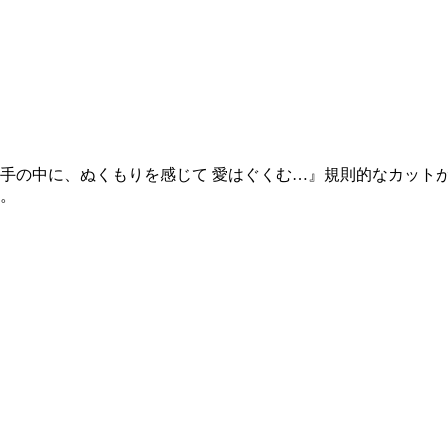
手の中に、ぬくもりを感じて 愛はぐくむ…』規則的なカット
。