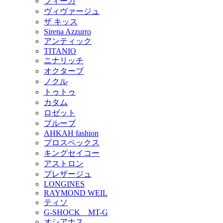
フィーカ
ヴィヴァージュ
ザ キッス
Sirena Azzurro
アンティック
TITANIO
ニナリッチ
オクターブ
ノクル
トゥトゥ
カタム
ロゼット
プルーブ
AHKAH fashion
プロスペックス
キングセイコー
アストロン
プレザージュ
LONGINES
RAYMOND WEIL
ティソ
G-SHOCK MT-G
オシアナス