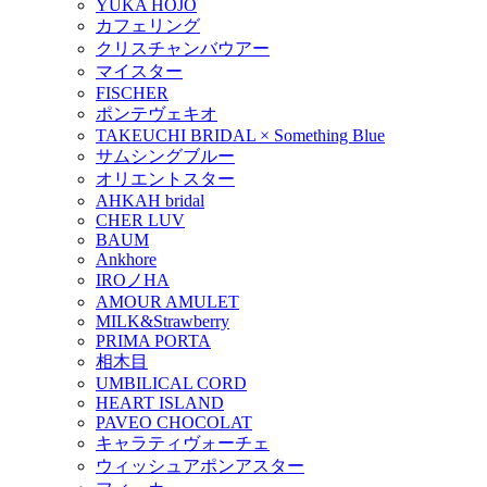
YUKA HOJO
カフェリング
クリスチャンバウアー
マイスター
FISCHER
ポンテヴェキオ
TAKEUCHI BRIDAL × Something Blue
サムシングブルー
オリエントスター
AHKAH bridal
CHER LUV
BAUM
Ankhore
IROノHA
AMOUR AMULET
MILK&Strawberry
PRIMA PORTA
相木目
UMBILICAL CORD
HEART ISLAND
PAVEO CHOCOLAT
キャラティヴォーチェ
ウィッシュアポンアスター