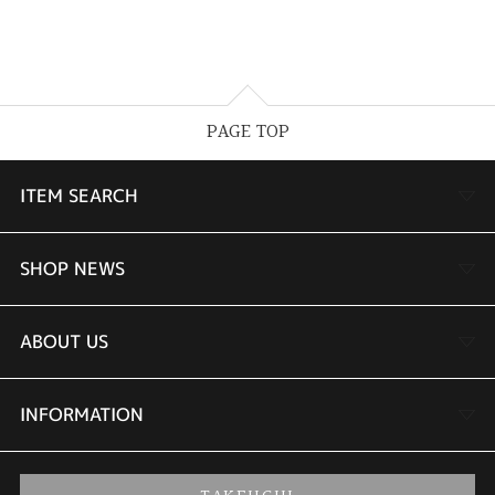
PAGE TOP
ITEM SEARCH
婚約指輪
SHOP NEWS
結婚指輪
TAKEUCHI BRIDAL金沢本店情報
ABOUT US
セットリング
商品一覧
会社概要
INFORMATION
婚約ネックレス
ブランドリスト
店舗情報
ご来店予約