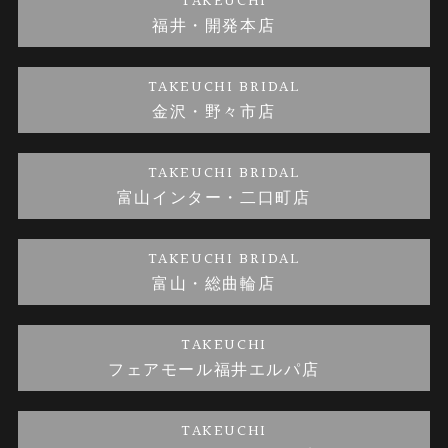
TAKEUCHI
福井・開発本店
金・プラチナのお取引
金澤指輪工房｜手作りペアリング
お客様の声
特定商取引に関する表記
TAKEUCHI BRIDAL
金沢・野々市店
金澤指輪工房｜手作り結婚指輪 and 婚約指輪
お問い合わせ
プライバシーポリシー
TAKEUCHI BRIDAL
金澤指輪工房｜手作り婚約指輪プロポーズプラン
富山インター・二口町店
TAKEUCHI BRIDAL
富山・総曲輪店
TAKEUCHI
フェアモール福井エルパ店
TAKEUCHI