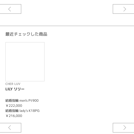
メンズ
結婚指輪
アンティーク
最近チェックした商品
紹介文
CHER LUV【LILY】リリー -純潔-
花ことば『純潔』愛ことば『永遠の誓い ふたりの愛のお守りいまここに』上
下にミル打ちが施された結婚指輪。定番デザインをダイヤモンドの留め方や
マット加工（つや消し）でアンティーク調に仕上げたオシャレリング。
※価格は税込みになります。
CHER LUV
LILY リリー
結婚指輪 men's Pt900
￥222,000
結婚指輪 lady's K18PG
￥216,000