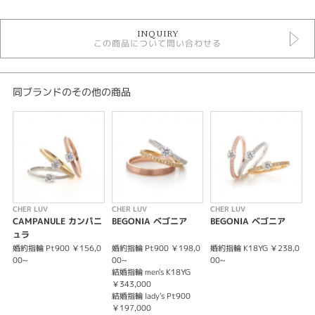
結婚指輪
INQUIRY
結婚指輪アンティーク
この商品について問い合わせる
結婚指輪シンプル
結婚指輪 ストレート
結婚指輪 ゴールドカラー
結婚指輪 プラチナカラー
同ブランドのその他の商品
結婚指輪 ミルグレイン
結婚指輪 一石
シェールラブ
シェールラブ ＞ 結婚指輪
デザイン
結婚指輪 アンティーク
CHER LUV
CHER LUV
CHER LUV
C
CAMPANULE カンパニ
BEGONIA ベゴニア
BEGONIA ベゴニア
テイスト
ュラ
婚約指輪 Pt900 ￥156,0
婚約指輪 Pt900 ￥198,0
婚約指輪 K18YG ￥238,0
婚
結婚指輪 アンティーク
00~
00~
00~
0
結婚指輪 men's K18YG
結
性別
￥343,000
￥
結婚指輪 lady's Pt900
結
￥197,000
￥
レディース