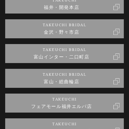
TAKEUCHI
福井・開発本店
金・プラチナのお取引
金澤指輪工房｜手作りペアリング
お客様の声
特定商取引に関する表記
TAKEUCHI BRIDAL
金沢・野々市店
金澤指輪工房｜手作り結婚指輪 and 婚約指輪
お問い合わせ
プライバシーポリシー
TAKEUCHI BRIDAL
金澤指輪工房｜手作り婚約指輪プロポーズプラン
富山インター・二口町店
TAKEUCHI BRIDAL
富山・総曲輪店
TAKEUCHI
フェアモール福井エルパ店
TAKEUCHI