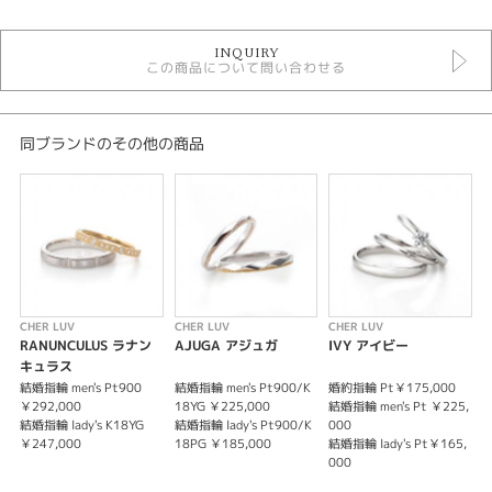
結婚指輪
INQUIRY
結婚指輪アンティーク
この商品について問い合わせる
結婚指輪ゴージャス
エタニティリング
結婚指輪 ストレート
結婚指輪 ゴールドカラー
同ブランドのその他の商品
結婚指輪 プラチナカラー
結婚指輪 ミルグレイン
シェールラブ
シェールラブ ＞ 結婚指輪
デザイン
結婚指輪 アンティーク
CHER LUV
CHER LUV
CHER LUV
C
RANUNCULUS ラナン
AJUGA アジュガ
IVY アイビー
L
テイスト
キュラス
結婚指輪 men's Pt900
結婚指輪 men's Pt900/K
婚約指輪 Pt￥175,000
結
結婚指輪 アンティーク
￥292,000
18YG ￥225,000
結婚指輪 men's Pt ￥225,
￥
結婚指輪 lady's K18YG
結婚指輪 lady's Pt900/K
000
結
性別
￥247,000
18PG ￥185,000
結婚指輪 lady's Pt￥165,
￥
000
レディース