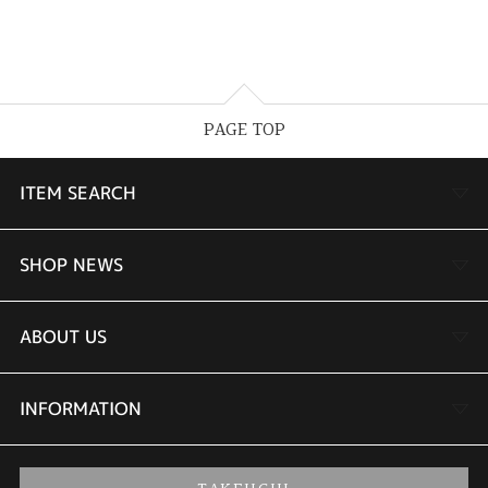
PAGE TOP
ITEM SEARCH
婚約指輪
SHOP NEWS
結婚指輪
TAKEUCHI BRIDAL金沢本店情報
ABOUT US
セットリング
商品一覧
会社概要
INFORMATION
婚約ネックレス
ブランドリスト
店舗情報
ご来店予約