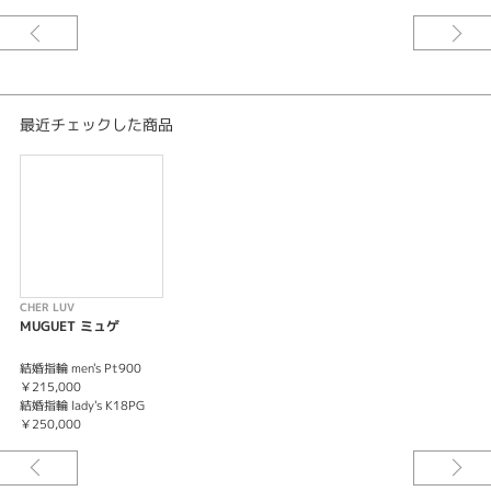
メンズ
結婚指輪
アンティーク
最近チェックした商品
紹介文
CHER LUV【MUGUET】ミュゲ -幸福-
花ことば『幸福』愛ことば『あなたの笑顔が私の幸せ…一緒に幸せになろう
ね』ダイヤモンドをミル打ちで囲んだアンティーク感の強い結婚指輪。メン
ズはレディースに合わせたペア感のあるデザインに。個性的なリングをお探
しの方におすすめ。
CHER LUV
※価格は税込みになります。
MUGUET ミュゲ
結婚指輪 men's Pt900
￥215,000
結婚指輪 lady's K18PG
￥250,000