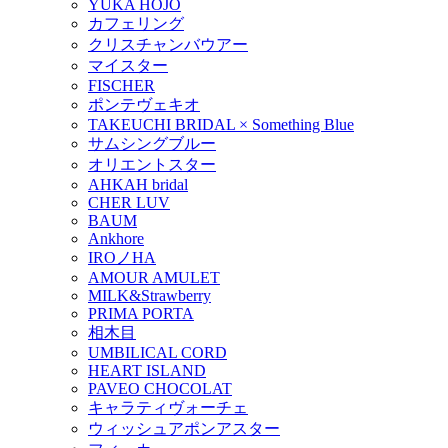
YUKA HOJO
カフェリング
クリスチャンバウアー
マイスター
FISCHER
ポンテヴェキオ
TAKEUCHI BRIDAL × Something Blue
サムシングブルー
オリエントスター
AHKAH bridal
CHER LUV
BAUM
Ankhore
IROノHA
AMOUR AMULET
MILK&Strawberry
PRIMA PORTA
相木目
UMBILICAL CORD
HEART ISLAND
PAVEO CHOCOLAT
キャラティヴォーチェ
ウィッシュアポンアスター