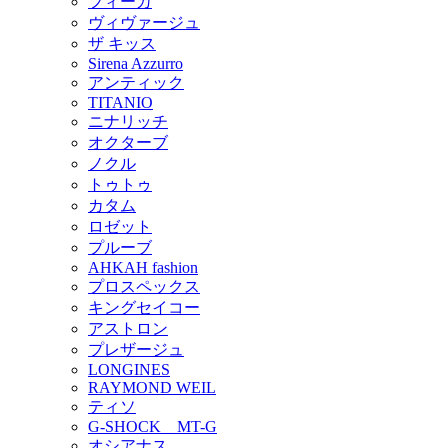
フィーカ
ヴィヴァージュ
ザ キッス
Sirena Azzurro
アンティック
TITANIO
ニナリッチ
オクターブ
ノクル
トゥトゥ
カタム
ロゼット
プルーブ
AHKAH fashion
プロスペックス
キングセイコー
アストロン
プレザージュ
LONGINES
RAYMOND WEIL
ティソ
G-SHOCK MT-G
オシアナス