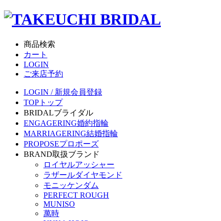
商品検索
カート
LOGIN
ご来店予約
LOGIN / 新規会員登録
TOP
トップ
BRIDAL
ブライダル
ENGAGERING
婚約指輪
MARRIAGERING
結婚指輪
PROPOSE
プロポーズ
BRAND
取扱ブランド
ロイヤルアッシャー
ラザールダイヤモンド
モニッケンダム
PERFECT ROUGH
MUNISO
萬時