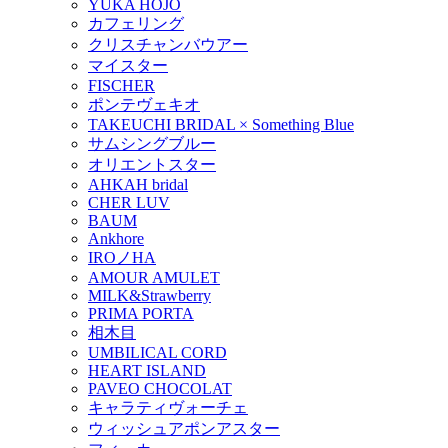
YUKA HOJO
カフェリング
クリスチャンバウアー
マイスター
FISCHER
ポンテヴェキオ
TAKEUCHI BRIDAL × Something Blue
サムシングブルー
オリエントスター
AHKAH bridal
CHER LUV
BAUM
Ankhore
IROノHA
AMOUR AMULET
MILK&Strawberry
PRIMA PORTA
相木目
UMBILICAL CORD
HEART ISLAND
PAVEO CHOCOLAT
キャラティヴォーチェ
ウィッシュアポンアスター