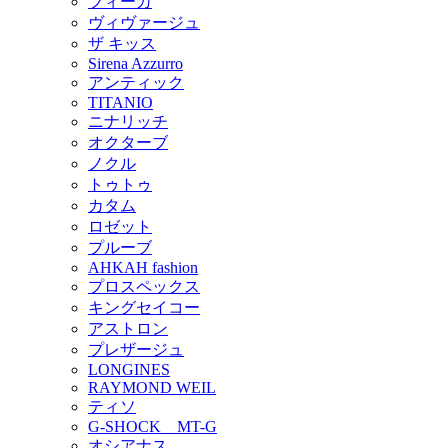
フィーカ
ヴィヴァージュ
ザ キッス
Sirena Azzurro
アンティック
TITANIO
ニナリッチ
オクターブ
ノクル
トゥトゥ
カタム
ロゼット
プルーブ
AHKAH fashion
プロスペックス
キングセイコー
アストロン
プレザージュ
LONGINES
RAYMOND WEIL
ティソ
G-SHOCK MT-G
オシアナス