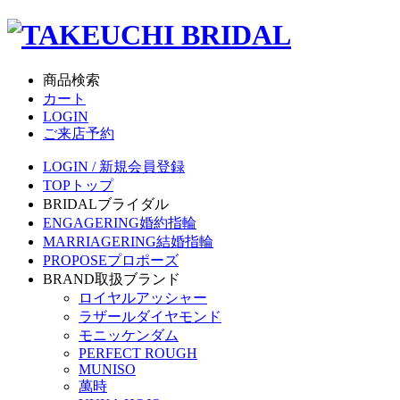
商品検索
カート
LOGIN
ご来店予約
LOGIN / 新規会員登録
TOP
トップ
BRIDAL
ブライダル
ENGAGERING
婚約指輪
MARRIAGERING
結婚指輪
PROPOSE
プロポーズ
BRAND
取扱ブランド
ロイヤルアッシャー
ラザールダイヤモンド
モニッケンダム
PERFECT ROUGH
MUNISO
萬時