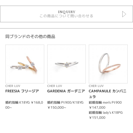
婚約指輪アンティーク
INQUIRY
婚約指輪シンプル
この商品について問い合わせる
婚約指輪 ソリテール
婚約指輪 ストレート
婚約指輪 ゴールドカラー
婚約指輪 プラチナカラー
同ブランドのその他の商品
婚約指輪 ミルグレイン
シェールラブ
シェールラブ ＞ 婚約指輪
デザイン
婚約指輪 アンティーク
CHER LUV
CHER LUV
CHER LUV
C
テイスト
FREESIA フリージア
GARDENIA ガーデニア
CAMPANULE カンパニ
ュラ
婚約指輪 アンティーク
婚約指輪 K18YG ￥168,0
婚約指輪 Pt900/K18YG
結婚指輪 men's Pt900
婚
00~
￥150,000~
￥147,000
0
婚約指輪
結婚指輪 lady's K18PG
結
￥151,000
￥
結
アンティーク
￥