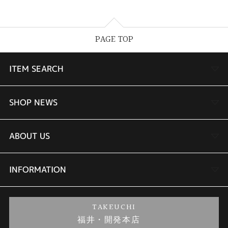
PAGE TOP
ITEM SEARCH
婚約指輪
SHOP NEWS
結婚指輪
TAKEUCHI BRIDAL金沢本店情報
ABOUT US
セットリング
商品一覧
会社概要
INFORMATION
婚約ネックレス
ブランドリスト
店舗情報
ご来店予約
TAKEUCHI
福井・開発本店