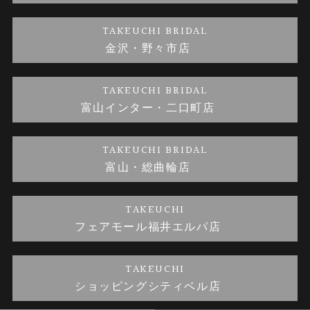
金・プラチナのお取引
金澤指輪工房｜手作りペアリング
お客様の声
特定商取引に関する表記
TAKEUCHI BRIDAL
金沢・野々市店
金澤指輪工房｜手作り結婚指輪 and 婚約指輪
お問い合わせ
プライバシーポリシー
TAKEUCHI BRIDAL
金澤指輪工房｜手作り婚約指輪プロポーズプラン
富山インター・二口町店
TAKEUCHI BRIDAL
富山・総曲輪店
TAKEUCHI
フェアモール福井エルパ店
TAKEUCHI
ショッピングシティベル店