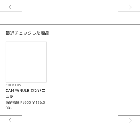
紹介文
CHER LUV【CAMPANULE】カンパニュラ -誠実-
花ことば『誠実』愛ことば『ふたりで奏でよう 幸せの鐘』華奢なリングにミ
ル打ちが施されたアンティーク感のある婚約指輪と結婚指輪のセットリン
最近チェックした商品
グ。繊細な作りがカジュアルにもフォーマルにも似合う。
※価格は税込みになります。
※センターダイヤモンドの価格は含まれません。
CHER LUV
CAMPANULE カンパニ
ュラ
婚約指輪 Pt900 ￥156,0
00~