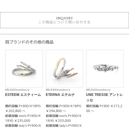
カテゴリ
セットリング
INQUIRY
セットリング キュート
この商品について問い合わせる
ミルク＆ストロベリー
ミルク＆ストロベリー ＞ セットリング
デザイン
同ブランドのその他の商品
セットリング キュート
性別
レディース
メンズ
MILK&Strawberry
MILK&Strawberry
MILK&Strawberry
M
紹介文
ESTEEM エスティーム
ETERNA エテルナ
UNE TRESSE アントレ
ッセ
【La trinite】 ラ・トリニーテ －三位一体－
婚約指輪 Pt900/K18PG
婚約指輪 Pt900/K18PG
婚約指輪 Pt900 ￥272,2
婚
￥202,800 ～
￥294,800 ～
00 ～
￥
結婚指輪 men's Pt900/K
結婚指輪 men's Pt900/K
出会った頃の気持ちを永遠に何十年たってもふたりで幸せな気持ちになれる
18YG ￥235,000
18YG ￥253,000
「魔法のリング」星の数ほどある出会いの中から最愛の人と出会いこれから
結婚指輪 lady's Pt900/K
結婚指輪 lady's Pt900/K
の新しい時代を歩き出すおふたりへ。