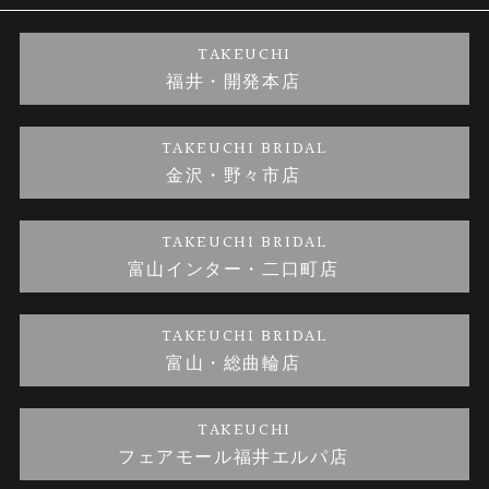
婚約ネックレス
ブランドリスト
店舗情報
ご来店予約
TAKEUCHI
福井・開発本店
金・プラチナのお取引
金澤指輪工房｜手作りペアリング
お客様の声
特定商取引に関する表記
TAKEUCHI BRIDAL
金沢・野々市店
金澤指輪工房｜手作り結婚指輪 and 婚約指輪
お問い合わせ
プライバシーポリシー
TAKEUCHI BRIDAL
金澤指輪工房｜手作り婚約指輪プロポーズプラン
富山インター・二口町店
TAKEUCHI BRIDAL
富山・総曲輪店
TAKEUCHI
フェアモール福井エルパ店