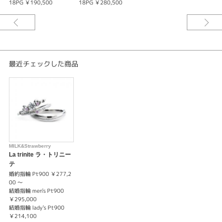
18PG ￥190,500
18PG ￥280,500
いつまでも 出会った頃の気持ちを忘れずにいてほしい と「運命の象徴」ピ
ンクダイヤに想いを込めて。
何年たってもリングを見るたびにふたりで幸せな気持ちになれる。そんなか
けがえのない大切なリングとなりますように幸せな日々が訪れますようにと
願いを込めて。
最近チェックした商品
※税込み価格になります。
※センターダイヤの価格は含まれません。
MILK&Strawberry
La trinite ラ・トリニー
テ
婚約指輪 Pt900 ￥277,2
00 〜
結婚指輪 men's Pt900
￥295,000
結婚指輪 lady's Pt900
￥214,100