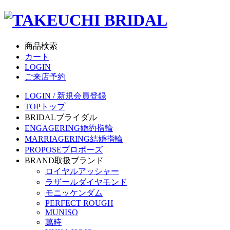
商品検索
カート
LOGIN
ご来店予約
LOGIN / 新規会員登録
TOP
トップ
BRIDAL
ブライダル
ENGAGERING
婚約指輪
MARRIAGERING
結婚指輪
PROPOSE
プロポーズ
BRAND
取扱ブランド
ロイヤルアッシャー
ラザールダイヤモンド
モニッケンダム
PERFECT ROUGH
MUNISO
萬時