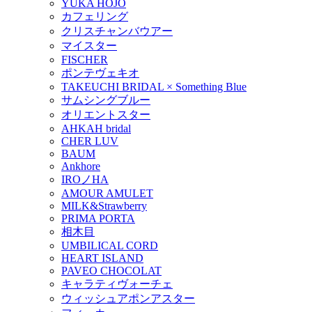
YUKA HOJO
カフェリング
クリスチャンバウアー
マイスター
FISCHER
ポンテヴェキオ
TAKEUCHI BRIDAL × Something Blue
サムシングブルー
オリエントスター
AHKAH bridal
CHER LUV
BAUM
Ankhore
IROノHA
AMOUR AMULET
MILK&Strawberry
PRIMA PORTA
相木目
UMBILICAL CORD
HEART ISLAND
PAVEO CHOCOLAT
キャラティヴォーチェ
ウィッシュアポンアスター