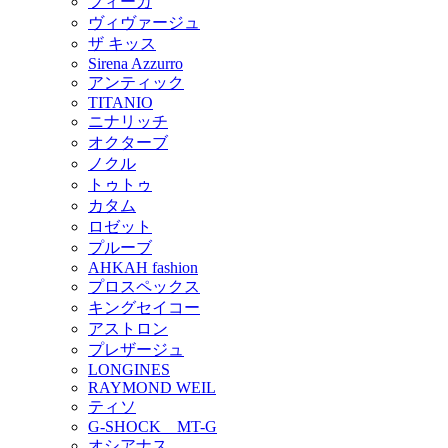
フィーカ
ヴィヴァージュ
ザ キッス
Sirena Azzurro
アンティック
TITANIO
ニナリッチ
オクターブ
ノクル
トゥトゥ
カタム
ロゼット
プルーブ
AHKAH fashion
プロスペックス
キングセイコー
アストロン
プレザージュ
LONGINES
RAYMOND WEIL
ティソ
G-SHOCK MT-G
オシアナス