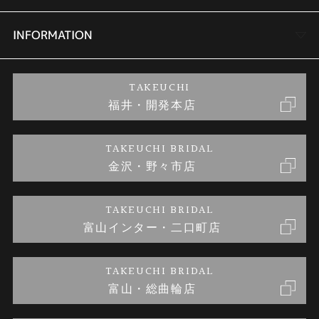
セットリング
商品一覧
会社概要
INFORMATION
婚約ネックレス
ブランドリスト
店舗情報
ご来店予約
TAKEUCHI
福井・開発本店
金・プラチナのお取引
金澤指輪工房｜手作りペアリング
お客様の声
特定商取引に関する表記
TAKEUCHI BRIDAL
金沢・野々市店
金澤指輪工房｜手作り結婚指輪 and 婚約指輪
お問い合わせ
プライバシーポリシー
TAKEUCHI BRIDAL
金澤指輪工房｜手作り婚約指輪プロポーズプラン
富山インター・二口町店
TAKEUCHI BRIDAL
富山・総曲輪店