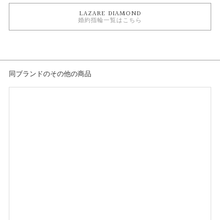
人気ブランド婚約指輪
LAZARE DIAMOND
婚約指輪 ソリテール
婚約指輪一覧はこちら
婚約指輪 ストレート
婚約指輪 プラチナカラー
すぐに用意できる婚約指輪
婚約指輪 人気
テイスト
同ブランドのその他の商品
婚約指輪 シンプル
紹介文
ダイヤモンドを最大限に美しく見せる、エンゲージリング。シンプルで定番
の人気デザイン。アームは中心に向かって細くなり、指をすっきりと見せて
くれるリングです。
＊中石が0.18ctの場合の料金です。
＊中石のグレードが【G-SI2UP】の場合の料金です。グレードにより料金が
異なります。