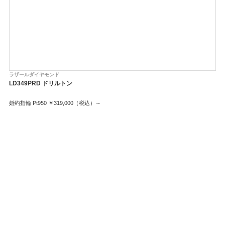
ラザールダイヤモンド
ラ
LD349PRD ドリルトン
LG
婚約指輪 Pt950 ￥319,000（税込）～
結婚
結婚