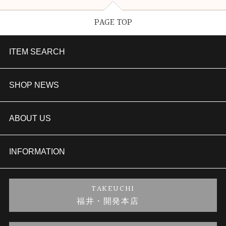
PAGE TOP
ITEM SEARCH
婚約指輪
SHOP NEWS
結婚指輪
TAKEUCHI BRIDAL金沢本店情報
ABOUT US
セットリング
商品一覧
会社概要
INFORMATION
婚約ネックレス
ブランドリスト
店舗情報
ご来店予約
TAKEUCHI
福井・開発本店
金・プラチナのお取引
金澤指輪工房｜手作りペアリング
お客様の声
特定商取引に関する表記