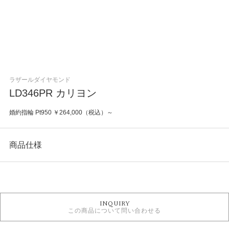
ラザールダイヤモンド
LD346PR カリヨン
婚約指輪 Pt950 ￥264,000（税込）～
商品仕様
カテゴリ
婚約指輪
INQUIRY
LAZAER DIAMOND 婚約指輪
この商品について問い合わせる
三大カッターズ 婚約指輪
婚約指輪シンプル