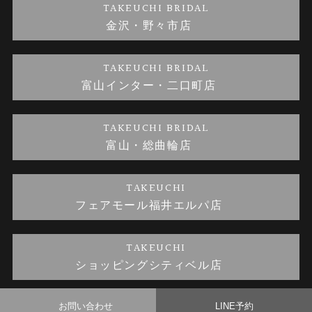
TAKEUCHI BRIDAL
金沢・野々市店
金澤指輪工房｜手作り結婚指輪 and 婚約指輪
お問い合わせ
プライバシーポリシー
TAKEUCHI BRIDAL
金澤指輪工房｜手作り婚約指輪プロポーズプラン
富山インター・二口町店
TAKEUCHI BRIDAL
富山・総曲輪店
TAKEUCHI
フェアモール福井エルパ店
TAKEUCHI
ショッピングシティベル店
お問い合わせ
LINE予約
© TAKEUCHI BRIDAL All Rights Reserved.