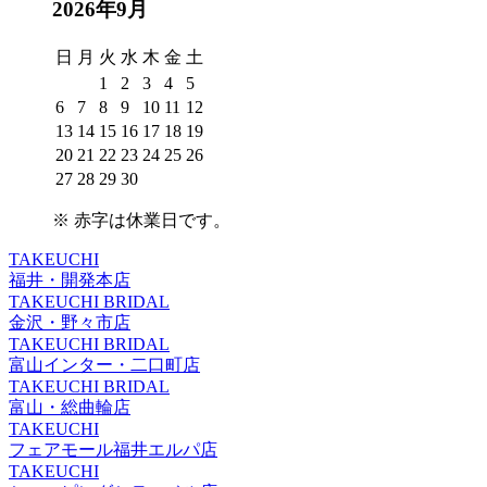
2026年9月
日
月
火
水
木
金
土
1
2
3
4
5
6
7
8
9
10
11
12
13
14
15
16
17
18
19
20
21
22
23
24
25
26
27
28
29
30
※
赤字は休業日
です。
TAKEUCHI
福井・開発本店
TAKEUCHI BRIDAL
金沢・野々市店
TAKEUCHI BRIDAL
富山インター・二口町店
TAKEUCHI BRIDAL
富山・総曲輪店
TAKEUCHI
フェアモール福井エルパ店
TAKEUCHI