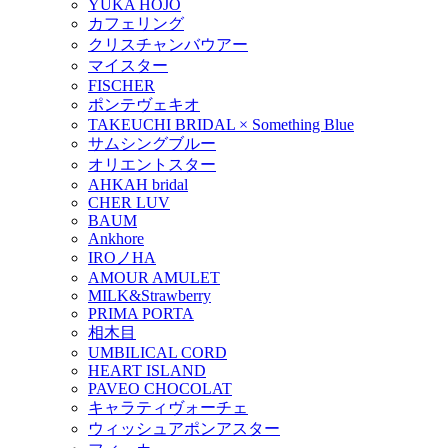
YUKA HOJO
カフェリング
クリスチャンバウアー
マイスター
FISCHER
ポンテヴェキオ
TAKEUCHI BRIDAL × Something Blue
サムシングブルー
オリエントスター
AHKAH bridal
CHER LUV
BAUM
Ankhore
IROノHA
AMOUR AMULET
MILK&Strawberry
PRIMA PORTA
相木目
UMBILICAL CORD
HEART ISLAND
PAVEO CHOCOLAT
キャラティヴォーチェ
ウィッシュアポンアスター