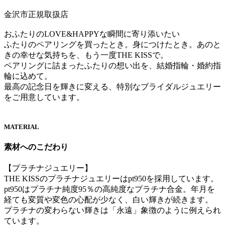
金沢市正規取扱店
おふたりのLOVE&HAPPYな瞬間に寄り添いたい
ふたりのペアリングを買ったとき。身につけたとき。あのと
きの幸せな気持ちを、もう一度THE KISSで。
ペアリングに詰まったふたりの想い出を、結婚指輪・婚約指
輪に込めて。
最高の記念日を輝きに変える、特別なブライダルジュエリー
をご用意しています。
MATERIAL
素材へのこだわり
【プラチナジュエリー】
THE KISSのプラチナジュエリーはpt950を採用しています。
pt950はプラチナ純度95％の高純度なプラチナ合金。年月を
経ても変質や変色の心配が少なく、白い輝きが続きます。
プラチナの変わらない輝きは「永遠」象徴のように例えられ
ています。