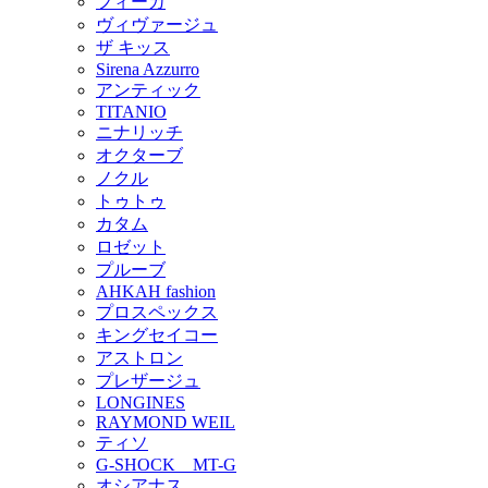
フィーカ
ヴィヴァージュ
ザ キッス
Sirena Azzurro
アンティック
TITANIO
ニナリッチ
オクターブ
ノクル
トゥトゥ
カタム
ロゼット
プルーブ
AHKAH fashion
プロスペックス
キングセイコー
アストロン
プレザージュ
LONGINES
RAYMOND WEIL
ティソ
G-SHOCK MT-G
オシアナス