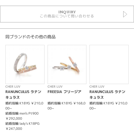
婚約指輪
INQUIRY
婚約指輪シンプル
この商品について問い合わせる
婚約指輪 ソリテール
婚約指輪 ストレート
婚約指輪 ゴールドカラー
婚約指輪 プラチナカラー
同ブランドのその他の商品
シェールラブ
シェールラブ ＞ 婚約指輪
デザイン
婚約指輪 シンプル
テイスト
CHER LUV
CHER LUV
CHER LUV
C
RANUNCULUS ラナン
FREESIA フリージア
RANUNCULUS ラナン
婚約指輪 シンプル
キュラス
キュラス
婚約指輪 K18YG ￥210,0
婚約指輪 K18YG ￥168,0
婚約指輪 K18YG ￥210,0
結
婚約指輪
00~
00~
00~
￥
結婚指輪 men's Pt900
結
￥292,000
￥
シンプル
結婚指輪 lady's K18PG
￥247,000
紹介文