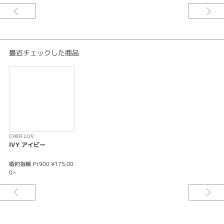
CHER LUV【IVY】アイビー -永遠の愛-
花ことば『永遠の愛』愛ことば『約束できるよ 永遠にあなたを愛し続ける
と』 シンプルで王道なデザインは、どんなデザインの結婚指輪とも重ね着け
しやすい。
最近チェックした商品
※価格は税込みになります。
※センターダイヤモンドの価格は含まれません。
CHER LUV
IVY アイビー
婚約指輪 Pt900 ¥175,00
0~