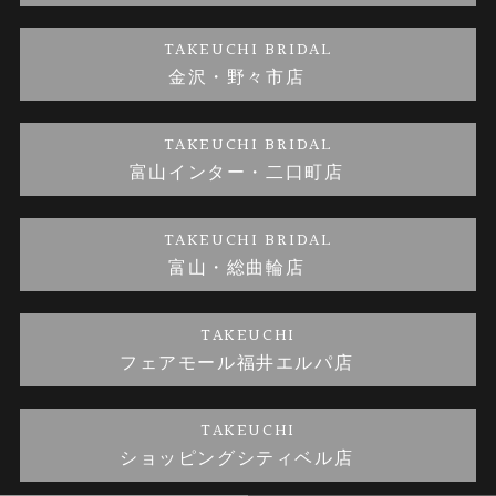
金・プラチナのお取引
金澤指輪工房｜手作りペアリング
お客様の声
特定商取引に関する表記
TAKEUCHI BRIDAL
金沢・野々市店
金澤指輪工房｜手作り結婚指輪 and 婚約指輪
お問い合わせ
プライバシーポリシー
TAKEUCHI BRIDAL
金澤指輪工房｜手作り婚約指輪プロポーズプラン
富山インター・二口町店
TAKEUCHI BRIDAL
富山・総曲輪店
TAKEUCHI
フェアモール福井エルパ店
TAKEUCHI
ショッピングシティベル店