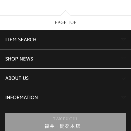
PAGE TOP
ITEM SEARCH
婚約指輪
SHOP NEWS
結婚指輪
TAKEUCHI BRIDAL金沢本店情報
ABOUT US
セットリング
商品一覧
会社概要
INFORMATION
婚約ネックレス
ブランドリスト
店舗情報
ご来店予約
TAKEUCHI
福井・開発本店