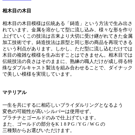
相木目の木目
相木目の木目模様は伝統ある「鋳造」という方法で生み出さ
れています。金属を溶かして型に流し込み、様々な形を作り
上げていくこの技法は古来より大切に受け継がれてきた金属
加工技術です。鋳造技法は原型と同じ形の商品を再現できる
という利点があります。しかし、ただ型に流し込むだけでは
木目の複雑な模様を生み出すことはできません。相木目では
伝統技法の良さはそのままに、熟練の職人だけが成し得る特
殊なダブルキャスト製法を組み合わせることで、ダイナック
で美しい模様を実現しています。
マテリアル
一生を共にするに相応しいブライダルリングとなるよう
変色の可能性が高いシルバーは使用せず、
プラチナとゴールドのみで仕上げています。
また、ゴールドの部分をK 1 8 P G / Y G / W G の
三種類からお選びいただけます。