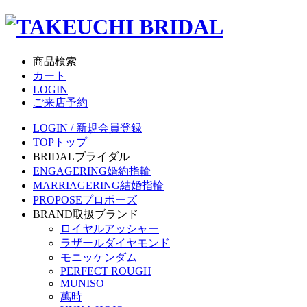
商品検索
カート
LOGIN
ご来店予約
LOGIN / 新規会員登録
TOP
トップ
BRIDAL
ブライダル
ENGAGERING
婚約指輪
MARRIAGERING
結婚指輪
PROPOSE
プロポーズ
BRAND
取扱ブランド
ロイヤルアッシャー
ラザールダイヤモンド
モニッケンダム
PERFECT ROUGH
MUNISO
萬時