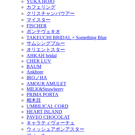
YUKA HOJO
カフェリング
クリスチャンバウアー
マイスター
FISCHER
ポンテヴェキオ
TAKEUCHI BRIDAL × Something Blue
サムシングブルー
オリエントスター
AHKAH bridal
CHER LUV
BAUM
Ankhore
IROノHA
AMOUR AMULET
MILK&Strawberry
PRIMA PORTA
相木目
UMBILICAL CORD
HEART ISLAND
PAVEO CHOCOLAT
キャラティヴォーチェ
ウィッシュアポンアスター