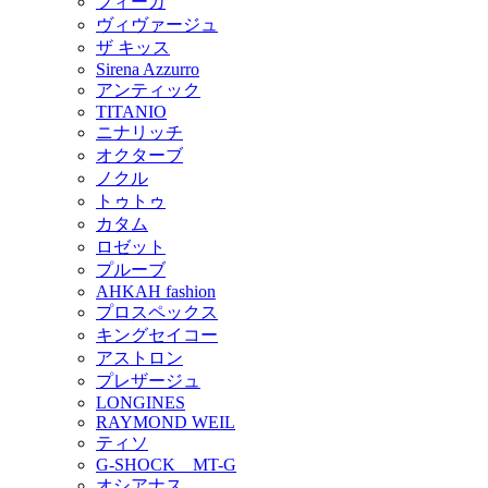
フィーカ
ヴィヴァージュ
ザ キッス
Sirena Azzurro
アンティック
TITANIO
ニナリッチ
オクターブ
ノクル
トゥトゥ
カタム
ロゼット
プルーブ
AHKAH fashion
プロスペックス
キングセイコー
アストロン
プレザージュ
LONGINES
RAYMOND WEIL
ティソ
G-SHOCK MT-G
オシアナス