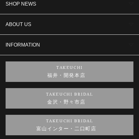
婚約指輪
SHOP NEWS
結婚指輪
TAKEUCHI BRIDAL金沢本店情報
ABOUT US
セットリング
商品一覧
会社概要
INFORMATION
婚約ネックレス
ブランドリスト
店舗情報
ご来店予約
TAKEUCHI
福井・開発本店
金・プラチナのお取引
金澤指輪工房｜手作りペアリング
お客様の声
特定商取引に関する表記
TAKEUCHI BRIDAL
金沢・野々市店
金澤指輪工房｜手作り結婚指輪 and 婚約指輪
お問い合わせ
プライバシーポリシー
TAKEUCHI BRIDAL
金澤指輪工房｜手作り婚約指輪プロポーズプラン
富山インター・二口町店