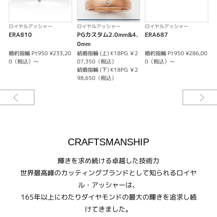
メンズ
紹介文
ロイヤルアッシャー
ロイヤルアッシャー
ロイヤルアッシャー
ERA810
PGカスタム2.0mm&4.
ERA687
E
WRB039 / WRA029
0mm
シンプルでありながらアームに流れるようなディテールをプラス。男性も身
婚約指輪 Pt950 ¥233,20
結婚指輪 (上) K18PG ￥2
婚約指輪 Pt950 ¥286,00
につけやすいデザイン。女性用のリングにはメレーダイヤモンドがさりげな
0（税込）～
07,350（税込）
0（税込）～
く配され、上品な雰囲気が漂います。
結婚指輪 (下) K18PG ￥2
98,650（税込）
CRAFTSMANSHIP
輝きを求め続ける卓越した技術力
世界最高峰のカッティングブランドとして知られるロイヤ
ル・アッシャーは、
165年以上にわたりダイヤモンドの最大の輝きを追求し続
けてきました。