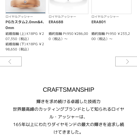
紹介文
ロイヤルアッシャー
ロイヤルアッシャー
ロイヤルアッシャー
WRB067 / WRA057
PGカスタム2.0mm&4.
ERA688
ERA801
W
なめらかにカーブするアームが目を引くマリッジリング。女性用のリング
0mm
は、流れるように配したセンターのダイヤモンドが魅力的。
結婚指輪 (上) K18PG ￥2
婚約指輪 Pt950 ¥286,00
婚約指輪 Pt950 ￥233,2
結
07,350（税込）
0（税込）～
00（税込）～
結婚指輪 (下) K18PG ￥2
結
98,650（税込）
CRAFTSMANSHIP
輝きを求め続ける卓越した技術力
世界最高峰のカッティングブランドとして知られるロイヤ
ル・アッシャーは、
165年以上にわたりダイヤモンドの最大の輝きを追求し続
けてきました。