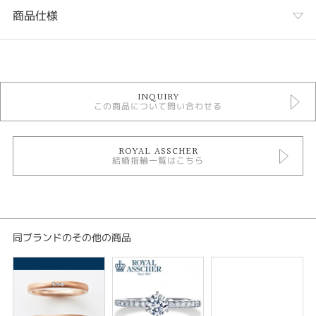
商品仕様
カテゴリ
結婚指輪
INQUIRY
ROYAL ASSCHER 結婚指輪
この商品について問い合わせる
結婚指輪シンプル
人気ブランド結婚指輪
結婚指輪 ウェーブ・S字
結婚指輪 プラチナカラー
ROYAL ASSCHER
結婚指輪一覧はこちら
結婚指輪 3～7石
結婚指輪 甲丸
テイスト
結婚指輪 シンプル
同ブランドのその他の商品
性別
レディース
メンズ