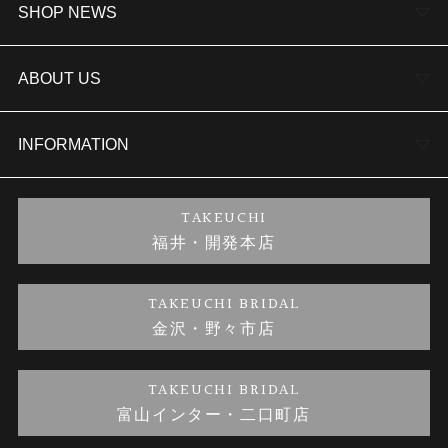
婚約指輪
SHOP NEWS
結婚指輪
TAKEUCHI BRIDAL金沢本店情報
ABOUT US
セットリング
商品一覧
会社概要
INFORMATION
婚約ネックレス
ブランドリスト
店舗情報
ご来店予約
TAKEUCHI
福井・開発本店
金・プラチナのお取引
金澤指輪工房｜手作りペアリング
お客様の声
特定商取引に関する表記
TAKEUCHI BRIDAL
金沢・野々市店
金澤指輪工房｜手作り結婚指輪 and 婚約指輪
お問い合わせ
プライバシーポリシー
TAKEUCHI BRIDAL
金澤指輪工房｜手作り婚約指輪プロポーズプラン
富山インター・二口町店