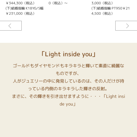
結婚指輪 シンプル
￥344,300（税込）
0（税込）～
3,000（税込）
(下)結婚指輪 K18YG/S幅
(下)結婚指輪 PT950￥21
(
性別
￥231,000（税込）
4,500（税込）
レディース
メンズ
紹介文
「Light inside you」
◇◇ Soulmates ◇◇
〜ソウルメイト〜
ゴールドもダイヤモンドもキラキラと輝いて素直に綺麗な
We share our soul.
ものですが、
ひとつのこころ。
人がジュエリーの中に発見しているのは、その人だけが持
※素材により価格は変わります。
っている内側のキラキラした輝きの反射。
※プラチナ・イエローゴールド・ピンクゴールド作製可。
まさに、その輝きを引き出せますように・・・「Light insi
de you」