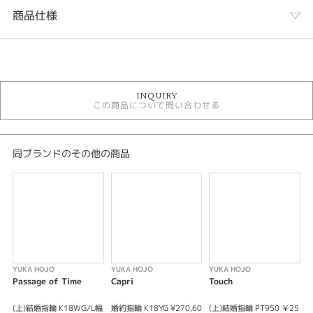
商品仕様
カテゴリ
結婚指輪
INQUIRY
結婚指輪シンプル
この商品について問い合わせる
YUKA HOJO結婚指輪
人気ブランド結婚指輪
結婚指輪 ストレート
結婚指輪 ゴールドカラー
同ブランドのその他の商品
結婚指輪 プラチナカラー
結婚指輪 一石
結婚指輪 甲丸
結婚指輪 幅細
デザイン
結婚指輪 シンプル
YUKA HOJO
YUKA HOJO
YUKA HOJO
Y
Passage of Time
Capri
Touch
C
テイスト
(上)結婚指輪 K18WG/L幅
婚約指輪 K18YG ¥270,60
(上)結婚指輪 PT950 ￥25
(