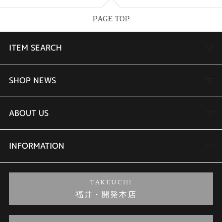
PAGE TOP
ITEM SEARCH
婚約指輪
SHOP NEWS
結婚指輪
TAKEUCHI BRIDAL金沢本店情報
ABOUT US
セットリング
商品一覧
会社概要
INFORMATION
婚約ネックレス
ブランドリスト
店舗情報
ご来店予約
TAKEUCHI
福井・開発本店
金・プラチナのお取引
金澤指輪工房｜手作りペアリング
お客様の声
特定商取引に関する表記