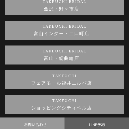
TAKEUCHI BRIDAL
金沢・野々市店
金澤指輪工房｜手作り結婚指輪 and 婚約指輪
お問い合わせ
プライバシーポリシー
TAKEUCHI BRIDAL
金澤指輪工房｜手作り婚約指輪プロポーズプラン
富山インター・二口町店
TAKEUCHI BRIDAL
富山・総曲輪店
TAKEUCHI
フェアモール福井エルパ店
TAKEUCHI
ショッピングシティベル店
お問い合わせ
LINE予約
© TAKEUCHI BRIDAL All Rights Reserved.