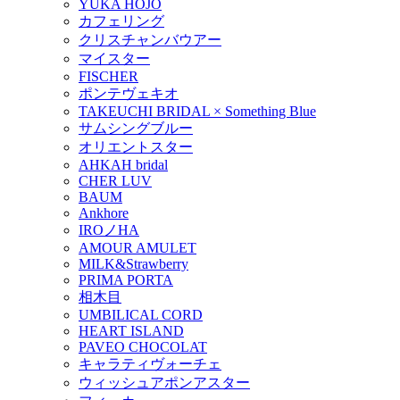
YUKA HOJO
カフェリング
クリスチャンバウアー
マイスター
FISCHER
ポンテヴェキオ
TAKEUCHI BRIDAL × Something Blue
サムシングブルー
オリエントスター
AHKAH bridal
CHER LUV
BAUM
Ankhore
IROノHA
AMOUR AMULET
MILK&Strawberry
PRIMA PORTA
相木目
UMBILICAL CORD
HEART ISLAND
PAVEO CHOCOLAT
キャラティヴォーチェ
ウィッシュアポンアスター