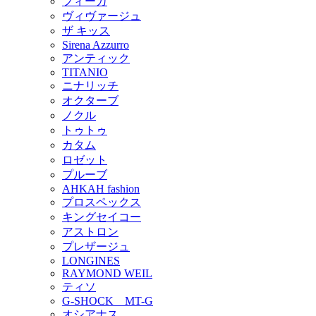
フィーカ
ヴィヴァージュ
ザ キッス
Sirena Azzurro
アンティック
TITANIO
ニナリッチ
オクターブ
ノクル
トゥトゥ
カタム
ロゼット
プルーブ
AHKAH fashion
プロスペックス
キングセイコー
アストロン
プレザージュ
LONGINES
RAYMOND WEIL
ティソ
G-SHOCK MT-G
オシアナス