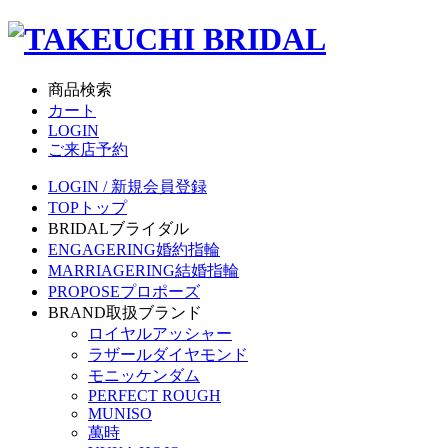
商品検索
カート
LOGIN
ご来店予約
LOGIN / 新規会員登録
TOP
トップ
BRIDAL
ブライダル
ENGAGERING
婚約指輪
MARRIAGERING
結婚指輪
PROPOSE
プロポーズ
BRAND
取扱ブランド
ロイヤルアッシャー
ラザールダイヤモンド
モニッケンダム
PERFECT ROUGH
MUNISO
萬時