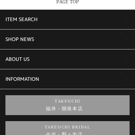
PAGE TOP
ITEM SEARCH
婚約指輪
SHOP NEWS
結婚指輪
TAKEUCHI BRIDAL金沢本店情報
ABOUT US
セットリング
商品一覧
会社概要
INFORMATION
婚約ネックレス
ブランドリスト
店舗情報
ご来店予約
TAKEUCHI
福井・開発本店
金・プラチナのお取引
金澤指輪工房｜手作りペアリング
お客様の声
特定商取引に関する表記
TAKEUCHI BRIDAL
金沢・野々市店
金澤指輪工房｜手作り結婚指輪 and 婚約指輪