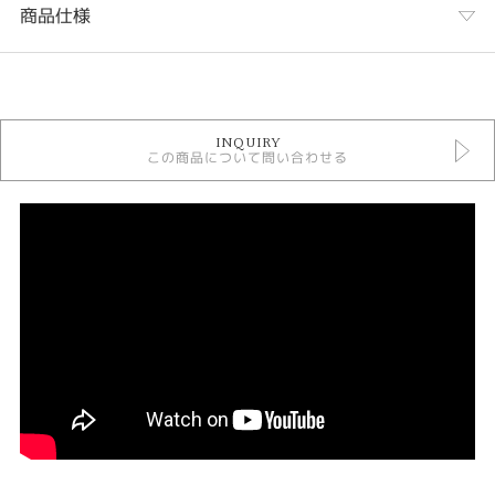
商品仕様
カテゴリ
婚約指輪
INQUIRY
婚約指輪コンビネーション
この商品について問い合わせる
YUKA HOJO婚約指輪
人気ブランド婚約指輪
婚約指輪 サイドメレ
婚約指輪 ストレート
すぐに用意できる婚約指輪
デザイン
婚約指輪 コンビネーション
紹介文
◇◇Story◇◇
〜ものがたり〜
This is how our story begins.
ふたりの物語のはじまり。