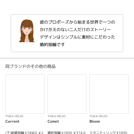
※センターダイヤ込みの価格となります。
※選ばれる素材・ダイヤモンドグレードによって価格が変わります。
彼のプロポーズから始まる世界で一つの
かけがえのない二人だけのストーリー
デザインはシンプルに素材にこだわった
婚約指輪です
同ブランドのその他の商品
YUKA HOJO
YUKA HOJO
YUKA HOJO
Y
Current
Comet
Bloom
T
(下)結婚指輪 K18WG ￥2
婚約指輪 K18YG ￥374,0
エタニティリング K18YG
(