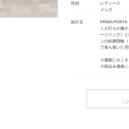
性別
レディース
メンズ
紹介文
PRIMA POR
ミル打ちが施さ
ージリング）と
ンの結婚指輪（
で落ち着いた雰
※価格にセンタ
※税込み価格に
こ