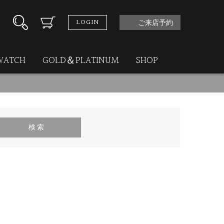
LOGIN
ご来店予約
WATCH
GOLD＆PLATINUM
SHOP