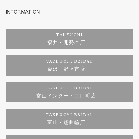
セットリング
商品一覧
会社概要
INFORMATION
婚約ネックレス
ブランドリスト
店舗情報
ご来店予約
TAKEUCHI
福井・開発本店
金・プラチナのお取引
金澤指輪工房｜手作りペアリング
お客様の声
特定商取引に関する表記
TAKEUCHI BRIDAL
金沢・野々市店
金澤指輪工房｜手作り結婚指輪 and 婚約指輪
お問い合わせ
プライバシーポリシー
TAKEUCHI BRIDAL
金澤指輪工房｜手作り婚約指輪プロポーズプラン
富山インター・二口町店
TAKEUCHI BRIDAL
富山・総曲輪店