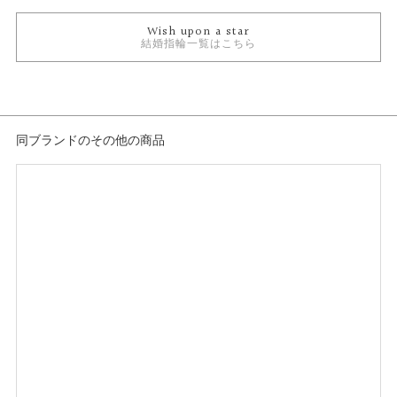
結婚指輪 ミルグレイン
Wish upon a star
結婚指輪 一石
結婚指輪一覧はこちら
結婚指輪 甲丸
テイスト
結婚指輪 キュート
同ブランドのその他の商品
性別
レディース
メンズ
紹介文
ラテン語で“輪”“環”を表すアニュラス。リングに現れたエタニティミルグレイ
ンの「星の軌道」は、おふたりが歩む道、そして時を超えて繋がるおふたり
の愛を表現しています。女性のリングの中心には"Wish upon a star"ダイヤモ
ンドが輝き、いつも触れる内側には身に着ける方の守り石「曜日石」をセッ
ティングしています。