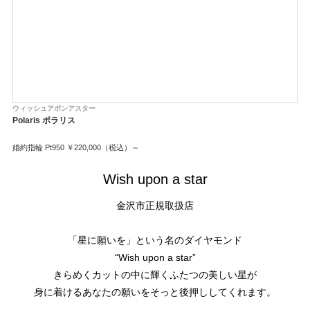
ウィッシュアポンアスター
ウ
Polaris ポラリス
Di
婚約指輪 Pt950 ￥220,000（税込）～
婚約
結婚
結婚
Wish upon a star
金沢市正規取扱店
「星に願いを」という名のダイヤモンド
“Wish upon a star”
きらめくカットの中に輝くふたつの美しい星が
身に着けるあなたの願いをそっと後押ししてくれます。