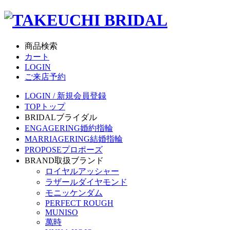
商品検索
カート
LOGIN
ご来店予約
LOGIN / 新規会員登録
TOP
トップ
BRIDAL
ブライダル
ENGAGERING
婚約指輪
MARRIAGERING
結婚指輪
PROPOSE
プロポーズ
BRAND
取扱ブランド
ロイヤルアッシャー
ラザールダイヤモンド
モニッケンダム
PERFECT ROUGH
MUNISO
萬時