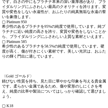
です。白さの中にもプラチナ本来の深い重厚感があり、ブラ
イダルリングにふさわしい最高のクオリティを誇ります。変
質や変色をしない永遠性が、おふたりの純真無垢な永遠の誓
いを象徴します。
▢ Platinum 950
希少性のあるプラチナを95%の純度で使用しています。純プ
ラチナに近い純度の高さを誇り、変質や変色をしないことか
ら、ブライダルリングにふさわしい上質な素材といえます。
▢ Platinum 585
希少性のあるプラチナを58.5%の純度で使用しています。硬
度が高く、傷が付きにくい素材です。美しい光沢は、おふた
りの輝く門出に適しています。
〈Gold ゴールド〉
錆びない性質を持ち、見た目に華やかな印象を与える貴金属
です。柔らかい金属であるため、傷や変形のしにくさを考
え、純度の比率や製法についてはしっかり確認して選びまし
ょう。
▢ K18