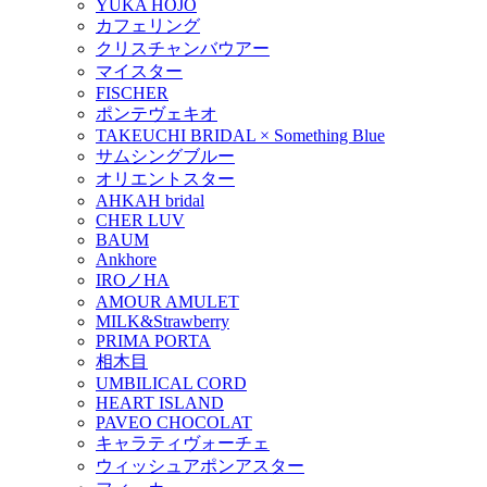
YUKA HOJO
カフェリング
クリスチャンバウアー
マイスター
FISCHER
ポンテヴェキオ
TAKEUCHI BRIDAL × Something Blue
サムシングブルー
オリエントスター
AHKAH bridal
CHER LUV
BAUM
Ankhore
IROノHA
AMOUR AMULET
MILK&Strawberry
PRIMA PORTA
相木目
UMBILICAL CORD
HEART ISLAND
PAVEO CHOCOLAT
キャラティヴォーチェ
ウィッシュアポンアスター