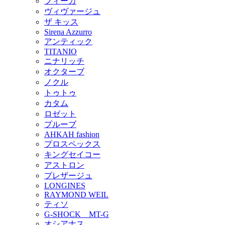
フィーカ
ヴィヴァージュ
ザ キッス
Sirena Azzurro
アンティック
TITANIO
ニナリッチ
オクターブ
ノクル
トゥトゥ
カタム
ロゼット
プルーブ
AHKAH fashion
プロスペックス
キングセイコー
アストロン
プレザージュ
LONGINES
RAYMOND WEIL
ティソ
G-SHOCK MT-G
オシアナス