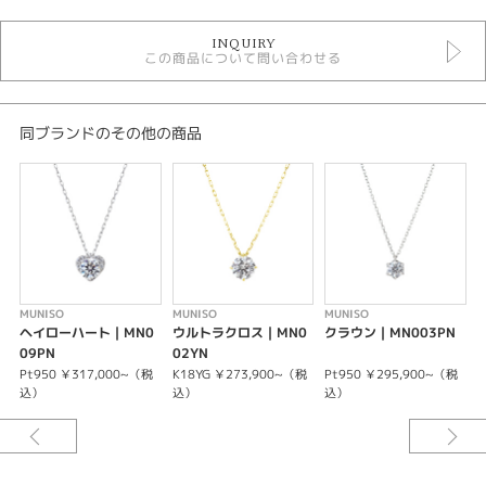
婚約ネックレス
INQUIRY
MUNISO
この商品について問い合わせる
紹介文
ヘイローハート
同ブランドのその他の商品
・・・まるで無重力の着け心地を追求したフラッグシップジュエリー・・・
ヘイローハートセッティングは、MUNISOダイヤモンドシリーズの中で特に
難しいセッティングのモデルです。このデザインは、センターダイヤモンド
の取巻きに美しいメレーダイヤモンドを控え目に留めて、メインダイヤモン
ドの輝きを邪魔せずにサポートするモデルです。美しく優しくデザインされ
たヘイローは、あらゆる角度から輝きを放ち、見る人を魅了します。ありそ
うでなかった美しいハート型の取り巻くネックレスは、心のこもった贈り物
として最良のアイテムとなるでしょう。
MUNISO
MUNISO
MUNISO
M
ヘイローハート｜MN0
ウルトラクロス｜MN0
クラウン｜MN003PN
＊中石が【0.20ct up・G-VS1-EX】の場合の料金です。グレードによって料
09PN
02YN
金が異なります。
Pt950 ￥317,000~（税
K18YG ￥273,900~（税
Pt950 ￥295,900~（税
K
込）
込）
込）