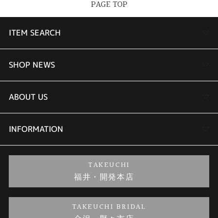
PAGE TOP
ITEM SEARCH
婚約指輪
SHOP NEWS
結婚指輪
TAKEUCHI BRIDAL金沢本店情報
ABOUT US
セットリング
商品一覧
会社概要
INFORMATION
婚約ネックレス
ブランドリスト
店舗情報
ご来店予約
TAKEUCHI
福井・開発本店
金・プラチナのお取引
金澤指輪工房｜手作りペアリング
お客様の声
特定商取引に関する表記
TAKEUCHI BRIDAL