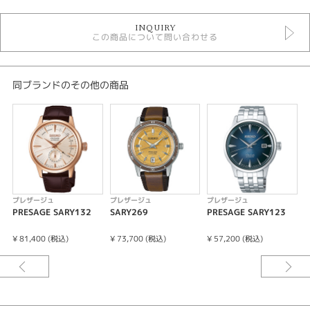
プレザージュ
INQUIRY
時計
この商品について問い合わせる
メンズ 腕時計
メンズウォッチ
10気圧防水
自動巻き（オートマティック）
同ブランドのその他の商品
手巻き
革ベルト
黒文字盤
性別
メンズ
プレザージュ
プレザージュ
プレザージュ
腕時計
PRESAGE SARY132
SARY269
PRESAGE SARY123
P
PRESAGE
¥ 81,400 (税込)
¥ 73,700 (税込)
¥ 57,200 (税込)
¥
紹介文
クラフツマンシップ 漆ダイヤル
コアショップ専用モデル