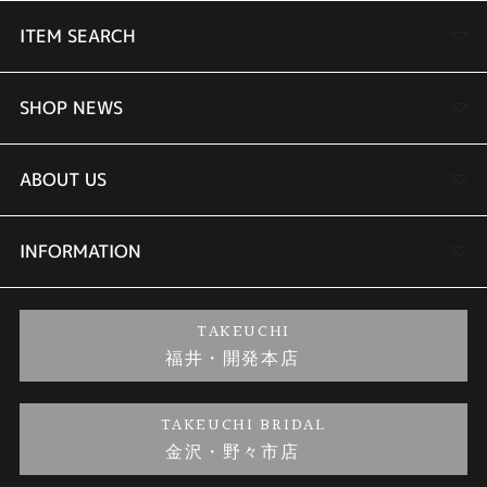
ITEM SEARCH
婚約指輪
SHOP NEWS
結婚指輪
TAKEUCHI BRIDAL金沢本店情報
ABOUT US
セットリング
商品一覧
会社概要
INFORMATION
婚約ネックレス
ブランドリスト
店舗情報
ご来店予約
TAKEUCHI
福井・開発本店
金・プラチナのお取引
金澤指輪工房｜手作りペアリング
お客様の声
特定商取引に関する表記
TAKEUCHI BRIDAL
金沢・野々市店
金澤指輪工房｜手作り結婚指輪 and 婚約指輪
お問い合わせ
プライバシーポリシー