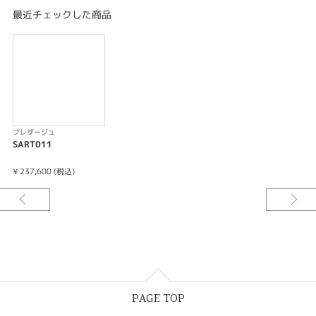
最近チェックした商品
キャリバーNo/6R5H
メカニカル 自動巻（手巻つき）
日差＋25秒～－15秒
最大巻上時約72時間持続
24石
24時針つき
秒針停止機能
プレザージュ
SART011
¥ 237,600 (税込)
PAGE TOP