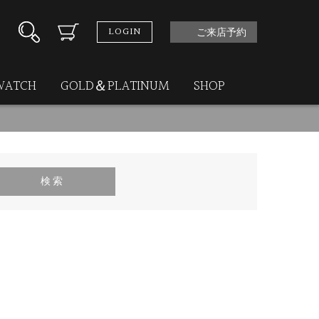
LOGIN
ご来店予約
WATCH
GOLD＆PLATINUM
SHOP