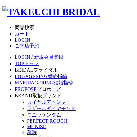
商品検索
カート
LOGIN
ご来店予約
LOGIN / 新規会員登録
TOP
トップ
BRIDAL
ブライダル
ENGAGERING
婚約指輪
MARRIAGERING
結婚指輪
PROPOSE
プロポーズ
BRAND
取扱ブランド
ロイヤルアッシャー
ラザールダイヤモンド
モニッケンダム
PERFECT ROUGH
MUNISO
萬時