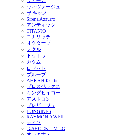
フィーカ
ヴィヴァージュ
ザ キッス
Sirena Azzurro
アンティック
TITANIO
ニナリッチ
オクターブ
ノクル
トゥトゥ
カタム
ロゼット
プルーブ
AHKAH fashion
プロスペックス
キングセイコー
アストロン
プレザージュ
LONGINES
RAYMOND WEIL
ティソ
G-SHOCK MT-G
オシアナス