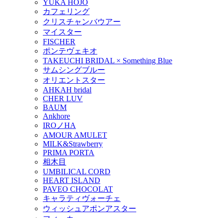
YUKA HOJO
カフェリング
クリスチャンバウアー
マイスター
FISCHER
ポンテヴェキオ
TAKEUCHI BRIDAL × Something Blue
サムシングブルー
オリエントスター
AHKAH bridal
CHER LUV
BAUM
Ankhore
IROノHA
AMOUR AMULET
MILK&Strawberry
PRIMA PORTA
相木目
UMBILICAL CORD
HEART ISLAND
PAVEO CHOCOLAT
キャラティヴォーチェ
ウィッシュアポンアスター