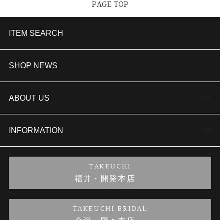
PAGE TOP
ITEM SEARCH
婚約指輪
SHOP NEWS
結婚指輪
TAKEUCHI BRIDAL金沢本店情報
ABOUT US
セットリング
商品一覧
会社概要
INFORMATION
婚約ネックレス
ブランドリスト
店舗情報
ご来店予約
TAKEUCHI
福井・開発本店
金・プラチナのお取引
金澤指輪工房｜手作りペアリング
お客様の声
特定商取引に関する表記
TAKEUCHI BRIDAL