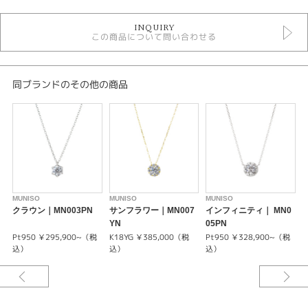
婚約ネックレス
INQUIRY
MUNISO
この商品について問い合わせる
紹介文
ウルトラハート
同ブランドのその他の商品
・・・まるで無重力の着け心地を追求したフラッグシップジュエリー・・・
ウルトラハートセッティングは、ウルトラ ライト ダイヤモンドシリーズの
中で特に際立つフラッグシップモデルです。
この超軽量デザインは、限界に挑戦し続ける美しさを表現し、まるで無重力
の着け心地で身に着ける方に自信を与えます。
美しくカットされたダイヤモンドは、あらゆる角度から輝きを放ち、見る人
を魅了します。
一際際立つ存在感を放つウルトラハートセッティングは、特別な日の装いに
MUNISO
MUNISO
MUNISO
M
ぴったりなアイテムです。
クラウン｜MN003PN
サンフラワー｜MN007
インフィニティ｜ MN0
YN
05PN
4
＊中石が【0.20ct up・G-VS1-EX】の場合の料金です。グレードによって料
Pt950 ￥295,900~（税
K18YG ￥385,000（税
Pt950 ￥328,900~（税
P
金が異なります。
込）
込）
込）