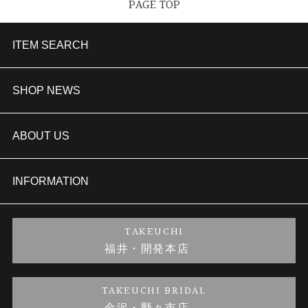
PAGE TOP
ITEM SEARCH
婚約指輪
SHOP NEWS
結婚指輪
TAKEUCHI BRIDAL金沢本店情報
ABOUT US
セットリング
商品一覧
会社概要
INFORMATION
婚約ネックレス
ブランドリスト
店舗情報
ご来店予約
TAKEUCHI
福井・開発本店
金・プラチナのお取引
金澤指輪工房｜手作りペアリング
お客様の声
特定商取引に関する表記
TAKEUCHI BRIDAL
金澤指輪工房｜手作り結婚指輪 and 婚約指輪