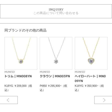
婚約ネックレス
INQUIRY
MUNISO
この商品について問い合わせる
紹介文
リフレクション
同ブランドのその他の商品
・・光をまとう、魅惑の輝き・・・
リフレクションセッティングは、Timeless Platinumの精緻と、光を操るリフ
レクションセッティングが融合した美しいネックレスです。そのデザイン
は、まるでミラーボールのように光を捉え。繊細なラインが幾重にも重な
り、反射させ、眩いばかりの輝きを生み出します。
このネックレスは、特別な日の装いを一層華やかに彩り、日常のあらゆる瞬
間を輝きで満たします。独自のデザインと、厳選された最高品質のダイヤモ
ンドが放つ魅惑の輝きは、時を超えて愛される、まさに至高の芸術品です。
MUNISO
MUNISO
MUNISO
M
トリム｜MN008YN
クラウン｜MN003PN
ヘイローハート｜MN0
＊中石が【0.20ct up・G-VS1-EX】の場合の料金です。グレードによって料
09YN
金が異なります。
K18YG ￥209,000（税
Pt950 ￥295,900~（税
K18YG ￥350,900~（税
P
込）
込）
込）