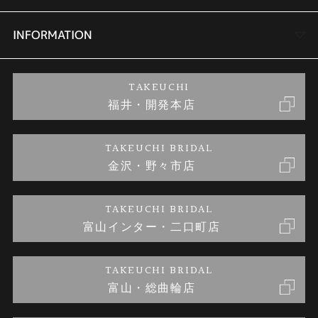
セットリング
商品一覧
会社概要
INFORMATION
婚約ネックレス
ブランドリスト
店舗情報
ご来店予約
TAKEUCHI
福井・開発本店
金・プラチナのお取引
金澤指輪工房｜手作りペアリング
お客様の声
特定商取引に関する表記
TAKEUCHI BRIDAL
金沢・野々市店
金澤指輪工房｜手作り結婚指輪 and 婚約指輪
お問い合わせ
プライバシーポリシー
TAKEUCHI BRIDAL
金澤指輪工房｜手作り婚約指輪プロポーズプラン
富山インター・二口町店
TAKEUCHI BRIDAL
富山・総曲輪店