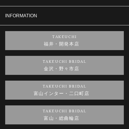
セットリング
商品一覧
会社概要
INFORMATION
婚約ネックレス
ブランドリスト
店舗情報
ご来店予約
TAKEUCHI
福井・開発本店
金・プラチナのお取引
金澤指輪工房｜手作りペアリング
お客様の声
特定商取引に関する表記
TAKEUCHI BRIDAL
金沢・野々市店
金澤指輪工房｜手作り結婚指輪 and 婚約指輪
お問い合わせ
プライバシーポリシー
TAKEUCHI BRIDAL
金澤指輪工房｜手作り婚約指輪プロポーズプラン
富山インター・二口町店
TAKEUCHI BRIDAL
富山・総曲輪店