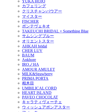
YUKA HOJO
カフェリング
クリスチャンバウアー
マイスター
FISCHER
ポンテヴェキオ
TAKEUCHI BRIDAL × Something Blue
サムシングブルー
オリエントスター
AHKAH bridal
CHER LUV
BAUM
Ankhore
IROノHA
AMOUR AMULET
MILK&Strawberry
PRIMA PORTA
相木目
UMBILICAL CORD
HEART ISLAND
PAVEO CHOCOLAT
キャラティヴォーチェ
ウィッシュアポンアスター