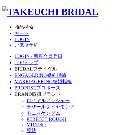
商品検索
カート
LOGIN
ご来店予約
LOGIN / 新規会員登録
TOP
トップ
BRIDAL
ブライダル
ENGAGERING
婚約指輪
MARRIAGERING
結婚指輪
PROPOSE
プロポーズ
BRAND
取扱ブランド
ロイヤルアッシャー
ラザールダイヤモンド
モニッケンダム
PERFECT ROUGH
MUNISO
萬時