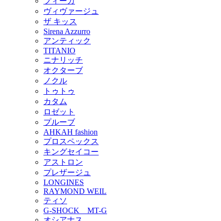
フィーカ
ヴィヴァージュ
ザ キッス
Sirena Azzurro
アンティック
TITANIO
ニナリッチ
オクターブ
ノクル
トゥトゥ
カタム
ロゼット
プルーブ
AHKAH fashion
プロスペックス
キングセイコー
アストロン
プレザージュ
LONGINES
RAYMOND WEIL
ティソ
G-SHOCK MT-G
オシアナス