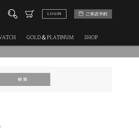
LOGIN
ご来店予約
WATCH
GOLD＆PLATINUM
SHOP
e