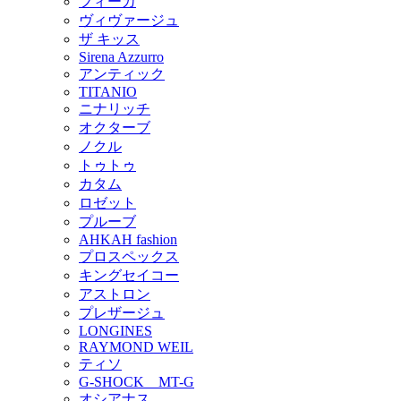
フィーカ
ヴィヴァージュ
ザ キッス
Sirena Azzurro
アンティック
TITANIO
ニナリッチ
オクターブ
ノクル
トゥトゥ
カタム
ロゼット
プルーブ
AHKAH fashion
プロスペックス
キングセイコー
アストロン
プレザージュ
LONGINES
RAYMOND WEIL
ティソ
G-SHOCK MT-G
オシアナス