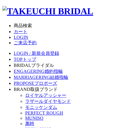
商品検索
カート
LOGIN
ご来店予約
LOGIN / 新規会員登録
TOP
トップ
BRIDAL
ブライダル
ENGAGERING
婚約指輪
MARRIAGERING
結婚指輪
PROPOSE
プロポーズ
BRAND
取扱ブランド
ロイヤルアッシャー
ラザールダイヤモンド
モニッケンダム
PERFECT ROUGH
MUNISO
萬時