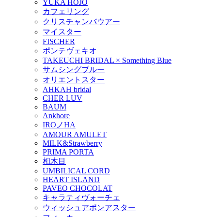
YUKA HOJO
カフェリング
クリスチャンバウアー
マイスター
FISCHER
ポンテヴェキオ
TAKEUCHI BRIDAL × Something Blue
サムシングブルー
オリエントスター
AHKAH bridal
CHER LUV
BAUM
Ankhore
IROノHA
AMOUR AMULET
MILK&Strawberry
PRIMA PORTA
相木目
UMBILICAL CORD
HEART ISLAND
PAVEO CHOCOLAT
キャラティヴォーチェ
ウィッシュアポンアスター