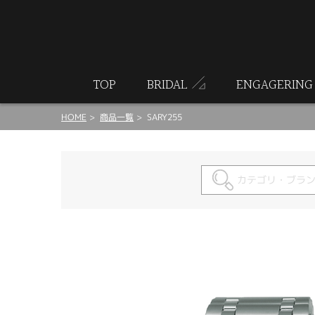
ート
TOP
BRIDAL
ENGAGERING
HOME
商品一覧
SARY255