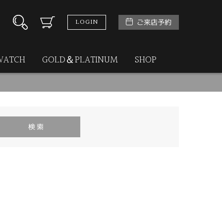
LOGIN
ご来店予約
WATCH
GOLD＆PLATINUM
SHOP