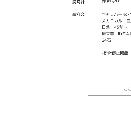
腕時計
PRESAGE
紹介文
キャリバーNo/4
メカニカル 自
日差＋45秒～－
最大巻上時約4
24石
-秒針停止機能
こ