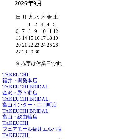
2026年9月
日
月
火
水
木
金
土
1
2
3
4
5
6
7
8
9
10
11
12
13
14
15
16
17
18
19
20
21
22
23
24
25
26
27
28
29
30
※
赤字は休業日
です。
TAKEUCHI
福井・開発本店
TAKEUCHI BRIDAL
金沢・野々市店
TAKEUCHI BRIDAL
富山インター・二口町店
TAKEUCHI BRIDAL
富山・総曲輪店
TAKEUCHI
フェアモール福井エルパ店
TAKEUCHI