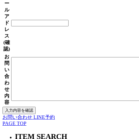
ー
ル
ア
ド
レ
ス
(確
認)
お
問
い
合
わ
せ
内
容
お問い合わせ
LINE予約
PAGE TOP
ITEM SEARCH