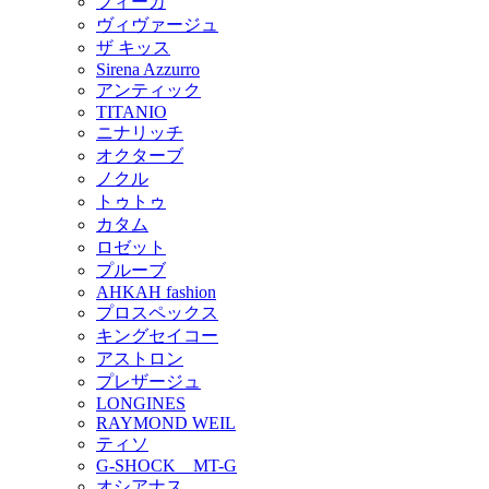
フィーカ
ヴィヴァージュ
ザ キッス
Sirena Azzurro
アンティック
TITANIO
ニナリッチ
オクターブ
ノクル
トゥトゥ
カタム
ロゼット
プルーブ
AHKAH fashion
プロスペックス
キングセイコー
アストロン
プレザージュ
LONGINES
RAYMOND WEIL
ティソ
G-SHOCK MT-G
オシアナス