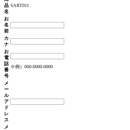
品
SART011
名
お
名
前
カ
ナ
お
電
話
※例）000-0000-0000
番
号
メ
ー
ル
ア
ド
レ
ス
メ