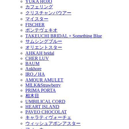
YUKA HOJO
カフェリング
クリスチャンバウアー
マイスター
FISCHER
ポンテヴェキオ
TAKEUCHI BRIDAL × Something Blue
サムシングブルー
オリエントスター
AHKAH bridal
CHER LUV
BAUM
Ankhore
IROノHA
AMOUR AMULET
MILK&Strawberry
PRIMA PORTA
相木目
UMBILICAL CORD
HEART ISLAND
PAVEO CHOCOLAT
キャラティヴォーチェ
ウィッシュアポンアスター