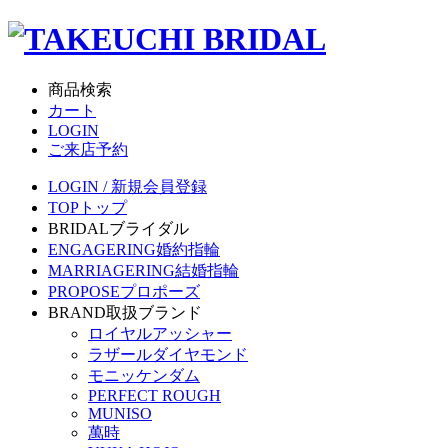
商品検索
カート
LOGIN
ご来店予約
LOGIN / 新規会員登録
TOP
トップ
BRIDAL
ブライダル
ENGAGERING
婚約指輪
MARRIAGERING
結婚指輪
PROPOSE
プロポーズ
BRAND
取扱ブランド
ロイヤルアッシャー
ラザールダイヤモンド
モニッケンダム
PERFECT ROUGH
MUNISO
萬時