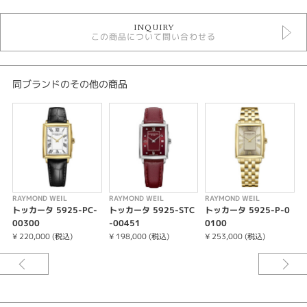
時計
INQUIRY
レディース 腕時計
この商品について問い合わせる
レディースウォッチ
5気圧防水以下
クォーツ
RAYMOND WEIL
同ブランドのその他の商品
腕時計
RAYMOND WEIL
紹介文
910年代半ばから1930年代にかけて欧米で流行したアート・デコにインスピ
RAYMOND WEIL
RAYMOND WEIL
RAYMOND WEIL
R
レーションを受けた、新しいトッカータ。洗練されたラインのレクタンギュ
トッカータ 5925-PC-
トッカータ 5925-STC
トッカータ 5925-P-0
ラーケースとシンプルなダイアルが特徴です。スイス製の高精度なクオーツ
00300
-00451
0100
-
ムーブメントを搭載しています。 クオーツ式ムーブメントを搭載したトッカ
¥ 220,000 (税込)
¥ 198,000 (税込)
¥ 253,000 (税込)
¥
ータコレクションでは、2014年にコレクションが誕生して以降、男性用・女
性用の数多くのラインナップを展開してきました。シンプルかつエレガント
なデザインで、幅広い場面で着用を楽しんでいただけます。
ウィメンズ、クオーツ、22.6mm x 28.1mm、ホワイト マザー・オブ・パー