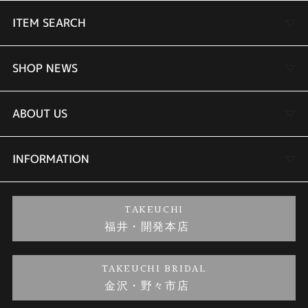
ITEM SEARCH
婚約指輪
SHOP NEWS
結婚指輪
TAKEUCHI BRIDAL金沢本店情報
ABOUT US
セットリング
商品一覧
会社概要
INFORMATION
婚約ネックレス
ブランドリスト
店舗情報
ご来店予約
TAKEUCHI
福井・開発本店
金・プラチナのお取引
金澤指輪工房｜手作りペアリング
お客様の声
特定商取引に関する表記
TAKEUCHI BRIDAL
金沢・野々市店
金澤指輪工房｜手作り結婚指輪 and 婚約指輪
お問い合わせ
プライバシーポリシー