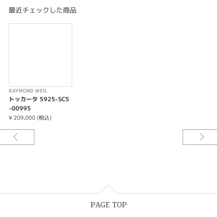
ル ダイアル、サテンストラップ、ローマ数字、8 石のダイヤモンド、ローズ
最近チェックした商品
ゴールド PVD加工
RAYMOND WEIL
トッカータ 5925-SC5
-00995
¥ 209,000 (税込)
PAGE TOP