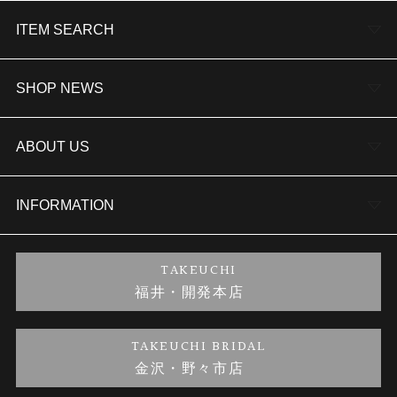
ITEM SEARCH
婚約指輪
SHOP NEWS
結婚指輪
TAKEUCHI BRIDAL金沢本店情報
ABOUT US
セットリング
商品一覧
会社概要
INFORMATION
婚約ネックレス
ブランドリスト
店舗情報
ご来店予約
TAKEUCHI
福井・開発本店
金・プラチナのお取引
金澤指輪工房｜手作りペアリング
お客様の声
特定商取引に関する表記
TAKEUCHI BRIDAL
金沢・野々市店
金澤指輪工房｜手作り結婚指輪 and 婚約指輪
お問い合わせ
プライバシーポリシー