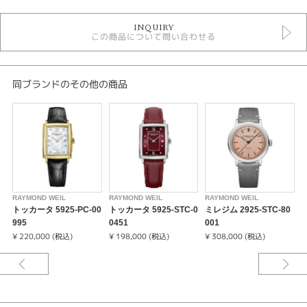
時計
INQUIRY
レディース 腕時計
この商品について問い合わせる
レディースウォッチ
5気圧防水以下
クォーツ
金属ベルト
同ブランドのその他の商品
その他文字盤
RAYMOND WEIL
腕時計
RAYMOND WEIL
紹介文
RAYMOND WEIL
RAYMOND WEIL
RAYMOND WEIL
R
トッカータ 5925-PC-00
トッカータ 5925-STC-0
ミレジム 2925-STC-80
1910年代半ばから1930年代にかけて欧米で流行したアート・デコにインス
995
0451
001
1
ピレーションを受けた、新しいトッカータ。シリーズで最も薄い6.25mmの
¥ 220,000 (税込)
¥ 198,000 (税込)
¥ 308,000 (税込)
¥
レクタンギュラーケースと、ダイヤモンドとローマ数字を組み合わせたホワ
イトマザーオブパールのダイアルが特徴です。スイス製の高精度なクオーツ
ムーブメントを搭載しています。 クオーツ式ムーブメントを搭載したトッカ
ータコレクションでは、2014年にコレクションが誕生して以降、男性用・女
性用の数多くのラインナップを展開してきました。シンプルかつエレガント