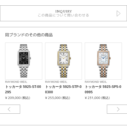
時計
INQUIRY
メンズ 腕時計
この商品について問い合わせる
メンズウォッチ
5気圧防水以下
自動巻き（オートマティック）
革ベルト
同ブランドのその他の商品
白文字盤
RAYMOND WEIL
性別
メンズ
腕時計
RAYMOND WEIL
RAYMOND WEIL
RAYMOND WEIL
R
トッカータ 5925-ST-00
トッカータ 5925-STP-0
トッカータ 5925-SP5-0
RAYMOND WEIL
295
0300
0995
0
¥ 209,000 (税込)
¥ 253,000 (税込)
¥ 231,000 (税込)
¥
紹介文
「ミレジム（millésime）」は、フランス語でヴィンテージを意味します。1
930年代に流行したセクターダイアルや主にプラスチック製風防に見られた
ボックス型などの古典的なディティールに、現代の技術・素材・トレンドを