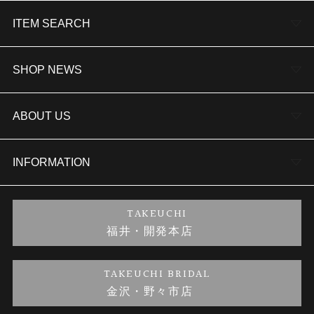
ITEM SEARCH
婚約指輪
SHOP NEWS
結婚指輪
TAKEUCHI BRIDAL金沢本店情報
ABOUT US
セットリング
商品一覧
会社概要
INFORMATION
婚約ネックレス
ブランドリスト
店舗情報
ご来店予約
TAKEUCHI
福井・開発本店
金・プラチナのお取引
金澤指輪工房｜手作りペアリング
お客様の声
特定商取引に関する表記
TAKEUCHI BRIDAL
金沢・野々市店
金澤指輪工房｜手作り結婚指輪 and 婚約指輪
お問い合わせ
プライバシーポリシー