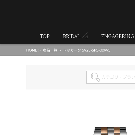
ート
TOP
BRIDAL
ENGAGERING
HOME
商品一覧
トッカータ 5925-SP5-00995