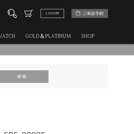
LOGIN
ご来店予約
WATCH
GOLD＆PLATINUM
SHOP