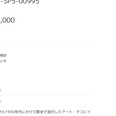
SP5-00995
,000
時計
ッチ
L
L
ばから1930年代にかけて欧米で流行したアート・デコにイ